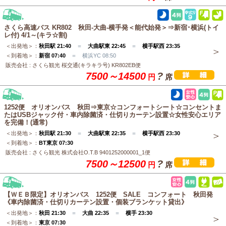
さくら高速バス KR802 秋田-大曲-横手発＜能代始発＞⇒新宿･横浜(トイ
レ付) 4/1～(キラ☆割)
＜出発地＞：
秋田駅 21:40
＝
大曲駅東 22:45
＝
横手駅西 23:35
＜到着地＞：
新宿 07:40
＝ 横浜YC 08:50
販売会社 : さくら観光 桜交通(キラキラ号) KR802EB便
7500～14500
?
円
席
1252便 オリオンバス 秋田⇒東京☆コンフォートシート☆コンセントま
たはUSBジャック付・車内除菌済・仕切りカーテン設置☆女性安心エリア
を完備！(通常)
＜出発地＞：
秋田駅 21:30
＝
大曲駅東 22:35
＝
横手駅西 23:30
＜到着地＞：
BT東京 07:30
販売会社 : さくら観光 株式会社O.T.B 9401252000001_1便
7500～12500
?
円
席
【ＷＥＢ限定】オリオンバス 1252便 SALE コンフォート 秋田発
《車内除菌済・仕切りカーテン設置・個装ブランケット貸出》
＜出発地＞：
秋田 21:30
＝
大曲 22:35
＝
横手 23:30
＜到着地＞：
東京 07:30