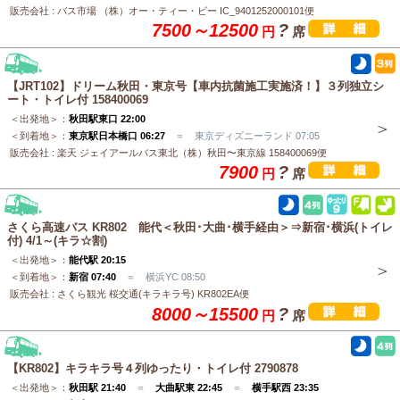
販売会社 : バス市場 （株）オー・ティー・ビー IC_9401252000101便
7500～12500
?
円
席
【JRT102】ドリーム秋田・東京号【車内抗菌施工実施済！】３列独立シ
ート・トイレ付 158400069
＜出発地＞：
秋田駅東口 22:00
＜到着地＞：
東京駅日本橋口 06:27
＝ 東京ディズニーランド 07:05
販売会社 : 楽天 ジェイアールバス東北（株）秋田〜東京線 158400069便
7900
?
円
席
さくら高速バス KR802 能代＜秋田･大曲･横手経由＞⇒新宿･横浜(トイレ
付) 4/1～(キラ☆割)
＜出発地＞：
能代駅 20:15
＜到着地＞：
新宿 07:40
＝ 横浜YC 08:50
販売会社 : さくら観光 桜交通(キラキラ号) KR802EA便
8000～15500
?
円
席
【KR802】キラキラ号４列ゆったり・トイレ付 2790878
＜出発地＞：
秋田駅 21:40
＝
大曲駅東 22:45
＝
横手駅西 23:35