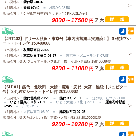
＜出発地＞：
能代駅 20:15
＜到着地＞：
新宿 07:40
＝ 横浜YC 08:50
販売会社 : さくら観光 桜交通(キラキラ号) KR802EA-2便
9000～17500
?
円
席
【JRT102】ドリーム秋田・東京号【車内抗菌施工実施済！】３列独立シ
ート・トイレ付 158400066
＜出発地＞：
秋田駅東口 22:00
＜到着地＞：
東京駅日本橋口 06:27
＝ 東京ディズニーランド 07:05
販売会社 : 楽天 ジェイアールバス東北（株）秋田〜東京線 158400066便
9200～11000
?
円
席
【SH101】能代・北秋田・大館・鹿角・安代−大宮・池袋【ジュピター
号】３列独立シート・トイレ付 201500002
＜出発地＞：
能代営業所 20:20
＝
能代ＢＳ 20:30
＝ 道の駅ふたつい 21:00
＝
いとく鷹巣ＳＣ前 21:30
＝ いとく大館ＳＣ北口 22:00 ＝
鹿角花輪駅前
22:45
＝ 安代 23:15
＜到着地＞：
大宮駅東口 06:20 ＝
池袋駅西口 07:25
販売会社 : 楽天 秋北バス（株）東京〜大館・能代線 201500002便
9200～10200
?
円
席