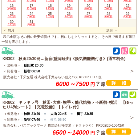
7,000円
10,000円
7,500円
10,000円
12,000円
11,000円
9,000円
16
17
18
19
20
21
22
10,000円
10,500円
9,300円
8,000円
8,000円
7,000円
6,000円
23
24
25
26
27
28
29
6,000円
7,900円
7,500円
8,000円
8,000円
9,900円
6,500円
30
31
6,500円
8,000円
＜ 前月
次月 ＞
表示金額はその日の最安値価格です。日にちをクリックすると、その日で出発する商品
一覧を表示します。
KB302 秋田20:30発→新宿(盛岡経由)《換気機能機付き》(通常料金)
＜出発地＞：
秋田駅 20:30
＜到着地＞：
新宿 06:50
販売会社 : 千栄交通 株式会社千葉みらい観光バス KB302-C009便
6000～7500
?
円
席
KR802 キラキラ号 秋田･大曲･横手＜能代始発＞⇒新宿･横浜 【ゆっ
たり4列シート】【充電設備】【トイレ付】
＜出発地＞：
秋田 21:40
＝
大曲 22:45
＝
横手 23:35
＜到着地＞：
新宿 07:40
＝ 横浜 08:50
販売会社 : バスブックマーク 株式会社桜交通（キラキラ号） KR802EB-10642便
6500～14000
?
円
席