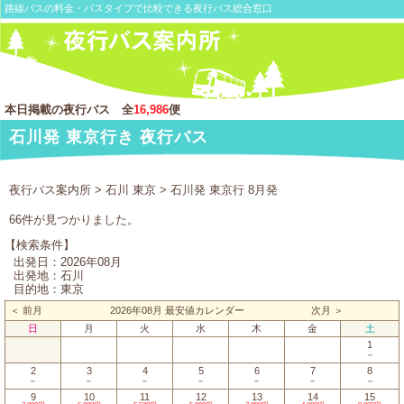
路線バスの料金・バスタイプで比較できる夜行バス総合窓口
本日掲載の夜行バス 全
16,986
便
石川発 東京行き 夜行バス
夜行バス案内所
>
石川 東京
> 石川発 東京行 8月発
66件が見つかりました。
【検索条件】
出発日：2026年08月
出発地：石川
目的地：東京
＜ 前月
2026年08月 最安値カレンダー
次月 ＞
日
月
火
水
木
金
土
1
－
2
3
4
5
6
7
8
－
－
－
－
－
－
－
9
10
11
12
13
14
15