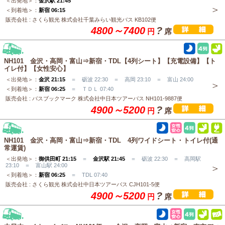
＜出発地＞：
金沢駅 21:45
＜到着地＞：
新宿 06:15
販売会社 : さくら観光 株式会社千葉みらい観光バス KB102便
4800～7400
?
円
席
NH101 金沢・高岡・富山⇒新宿・TDL【4列シート】【充電設備】【ト
イレ付】【女性安心】
＜出発地＞：
金沢 21:15
＝ 砺波 22:30 ＝ 高岡 23:10 ＝ 富山 24:00
＜到着地＞：
新宿 06:25
＝ ＴＤＬ 07:40
販売会社 : バスブックマーク 株式会社中日本ツアーバス NH101-9887便
4900～5200
?
円
席
NH101 金沢・高岡・富山⇒新宿・TDL 4列ワイドシート・トイレ付(通
常運賃)
＜出発地＞：
御供田町 21:15
＝
金沢駅 21:45
＝ 砺波 22:30 ＝ 高岡駅
23:10 ＝ 富山駅 24:00
＜到着地＞：
新宿 06:25
＝ TDL 07:40
販売会社 : さくら観光 株式会社中日本ツアーバス CJH101-5便
4900～5200
?
円
席