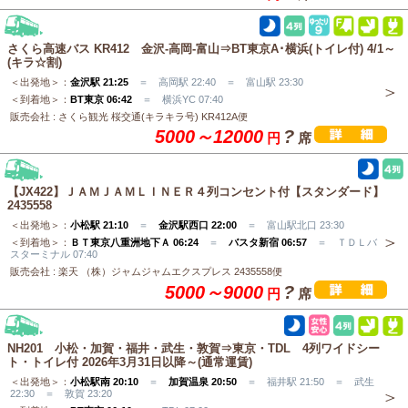
さくら高速バス KR412 金沢-高岡-富山⇒BT東京A･横浜(トイレ付) 4/1～
(キラ☆割)
＜出発地＞：
金沢駅 21:25
＝ 高岡駅 22:40 ＝ 富山駅 23:30
＜到着地＞：
BT東京 06:42
＝ 横浜YC 07:40
販売会社 : さくら観光 桜交通(キラキラ号) KR412A便
5000～12000
?
円
席
【JX422】ＪＡＭＪＡＭＬＩＮＥＲ４列コンセント付【スタンダード】
2435558
＜出発地＞：
小松駅 21:10
＝
金沢駅西口 22:00
＝ 富山駅北口 23:30
＜到着地＞：
ＢＴ東京八重洲地下Ａ 06:24
＝
バスタ新宿 06:57
＝ ＴＤＬバ
スターミナル 07:40
販売会社 : 楽天 （株）ジャムジャムエクスプレス 2435558便
5000～9000
?
円
席
NH201 小松・加賀・福井・武生・敦賀⇒東京・TDL 4列ワイドシー
ト・トイレ付 2026年3月31日以降～(通常運賃)
＜出発地＞：
小松駅南 20:10
＝
加賀温泉 20:50
＝ 福井駅 21:50 ＝ 武生
22:30 ＝ 敦賀 23:20