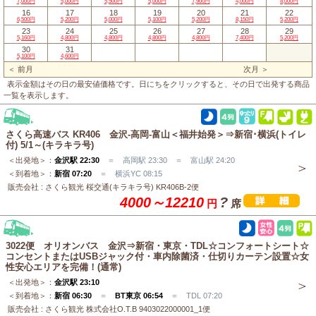
7,000円
5,000円
5,500円
5,000円
7,900円
4,000円
8,000円
16
17
18
19
20
21
22
6,500円
5,200円
5,000円
5,100円
5,200円
8,150円
5,200円
23
24
25
26
27
28
29
5,160円
4,800円
4,800円
4,800円
4,800円
7,400円
5,200円
30
31
5,100円
4,600円
＜ 前月
次月 ＞
表示金額はその日の最安値価格です。日にちをクリックすると、その日で出発する商品
一覧を表示します。
さくら高速バス KR406 金沢-高岡-富山＜福井始発＞⇒新宿･横浜(トイレ
付) 5/1～(キラキラ号)
＜出発地＞：
金沢駅 22:30
＝ 高岡駅 23:30 ＝ 富山駅 24:20
＜到着地＞：
新宿 07:20
＝ 横浜YC 08:15
販売会社 : さくら観光 桜交通(キラキラ号) KR406B-2便
4000～12210
?
円
席
3022便 オリオンバス 金沢⇒新宿・東京・TDL☆コンフォートシート☆
コンセントまたはUSBジャック付・車内除菌済・仕切りカーテン設置☆女
性安心エリアを完備！(通常)
＜出発地＞：
金沢駅 23:10
＜到着地＞：
新宿 06:30
＝
BT東京 06:54
＝ TDL 07:20
販売会社 : さくら観光 株式会社O.T.B 9403022000001_1便