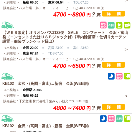
＜到着地＞：
新宿 06:30
＝
東京 06:54
＝ TDL 07:20
販売会社 : バス市場 （株）オー・ティー・ビー IC_9403022000101便
4700～8800
?
円
席
【ＷＥＢ限定】オリオンバス3122便 SALE コンフォート 金沢・富山
発（コンセントまたはＵＳＢジャック付)《車内除菌済・仕切りカーテン
設置・個装ブランケット貸出》
＜出発地＞：
金沢 22:00
＝ 高岡 23:00 ＝ 富山 23:50
＜到着地＞：
東京 07:24
＝ TDS 07:50
販売会社 : バス市場 （株）オー・ティー・ビー IC_9403122000101便
4700～6500
?
円
席
KB102 金沢・(高岡・富山)→新宿 金沢(WEB割)
＜出発地＞：
金沢駅 21:45
＜到着地＞：
新宿 06:15
販売会社 : 千栄交通 株式会社千葉みらい観光バス KB102便
4800～7400
?
円
席
KB102 金沢・(高岡・富山)→新宿 金沢(WEB割)