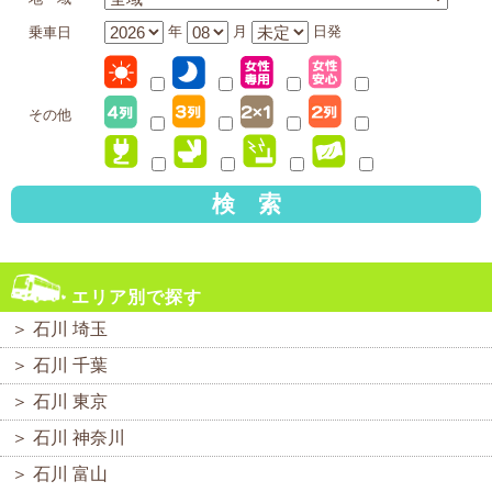
年
月
日発
乗車日
その他
検 索
エリア別で探す
＞
石川 埼玉
＞
石川 千葉
＞
石川 東京
＞
石川 神奈川
＞
石川 富山