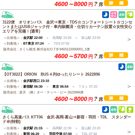
4600～8000
?
円
席
3122便 オリオンバス 金沢⇒東京・TDS☆コンフォートシート☆コンセ
ントまたはUSBジャック付・車内除菌済・仕切りカーテン設置☆女性安心
エリアを完備！(通常)
＜出発地＞：
金沢駅 22:00
＝ 高岡駅 23:00 ＝ 富山駅 23:50
＜到着地＞：
BT東京 07:24
＝ TDS 07:50
販売会社 : さくら観光 株式会社O.T.B 9403122000001_1便
4600～5700
?
円
席
【OT3022】ORION BUS４列ゆったりシート 2622896
＜出発地＞：
金沢駅西口 23:10
＜到着地＞：
新宿駅 06:30
＝
東京 06:54
＝ ＴＤＬ 07:20
販売会社 : 楽天 （株）オー・ティー・ビー 2622896便
4600～8000
?
円
席
さくら高速バス KTT06 金沢-高岡-富山⇒新宿・羽田・TDL スタンダー
ド＠(特割)
＜出発地＞：
金沢駅 21:15
＝ 高岡駅 22:30 ＝ 富山駅 23:20
＜到着地＞：
新宿 06:20
＝
羽田空港 07:00
＝ TDL 07:40