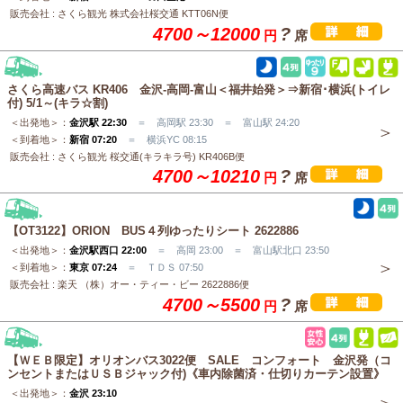
販売会社 : さくら観光 株式会社桜交通 KTT06N便
4700～12000
?
円
席
さくら高速バス KR406 金沢-高岡-富山＜福井始発＞⇒新宿･横浜(トイレ
付) 5/1～(キラ☆割)
＜出発地＞：
金沢駅 22:30
＝ 高岡駅 23:30 ＝ 富山駅 24:20
＜到着地＞：
新宿 07:20
＝ 横浜YC 08:15
販売会社 : さくら観光 桜交通(キラキラ号) KR406B便
4700～10210
?
円
席
【OT3122】ORION BUS４列ゆったりシート 2622886
＜出発地＞：
金沢駅西口 22:00
＝ 高岡 23:00 ＝ 富山駅北口 23:50
＜到着地＞：
東京 07:24
＝ ＴＤＳ 07:50
販売会社 : 楽天 （株）オー・ティー・ビー 2622886便
4700～5500
?
円
席
【ＷＥＢ限定】オリオンバス3022便 SALE コンフォート 金沢発（コ
ンセントまたはＵＳＢジャック付)《車内除菌済・仕切りカーテン設置》
＜出発地＞：
金沢 23:10