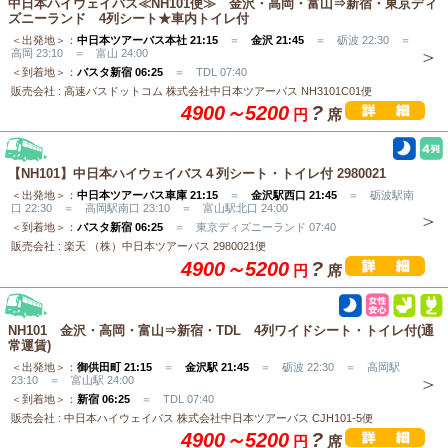
中日本ハイウェイバス≪NH101便≫ 金沢・高岡・富山⇒新宿・東京ディ
ズニーランド 4列シート★車内トイレ付
＜出発地＞：
中日本ツアーバス本社 21:15
＝
金沢 21:45
＝ 砺波 22:30 ＝
高岡 23:10 ＝ 富山 24:00
＜到着地＞：
バスタ新宿 06:25
＝ TDL 07:40
販売会社 : 高速バスドットコム 株式会社中日本ツアーバス NH3101C01便
4900～5200
?
円
席
【NH101】中日本ハイウェイバス４列シート・トイレ付 2980021
＜出発地＞：
中日本ツアーバス車庫 21:15
＝
金沢駅西口 21:45
＝ 砺波駅南
口 22:30 ＝ 高岡駅南口 23:10 ＝ 富山駅北口 24:00
＜到着地＞：
バスタ新宿 06:25
＝ 東京ディズニーランド 07:40
販売会社 : 楽天 （株）中日本ツアーバス 2980021便
4900～5200
?
円
席
NH101 金沢・高岡・富山⇒新宿・TDL 4列ワイドシート・トイレ付(通
常運賃)
＜出発地＞：
御供田町 21:15
＝
金沢駅 21:45
＝ 砺波 22:30 ＝ 高岡駅
23:10 ＝ 富山駅 24:00
＜到着地＞：
新宿 06:25
＝ TDL 07:40
販売会社 : 中日本ハイウェイバス 株式会社中日本ツアーバス CJH101-5便
4900～5200
?
円
席