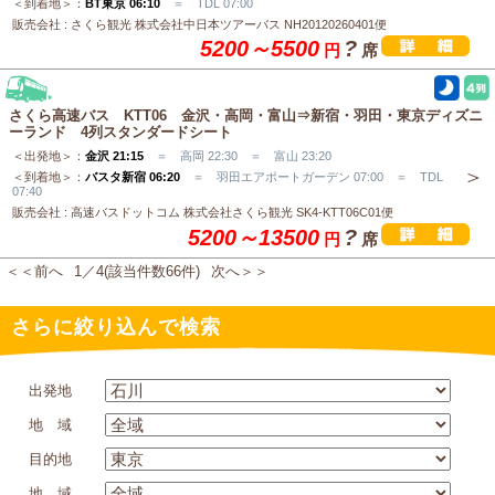
＜到着地＞：
BT東京 06:10
＝ TDL 07:00
販売会社 : さくら観光 株式会社中日本ツアーバス NH20120260401便
5200～5500
?
円
席
さくら高速バス KTT06 金沢・高岡・富山⇒新宿・羽田・東京ディズニ
ーランド 4列スタンダードシート
＜出発地＞：
金沢 21:15
＝ 高岡 22:30 ＝ 富山 23:20
＜到着地＞：
バスタ新宿 06:20
＝ 羽田エアポートガーデン 07:00 ＝ TDL
07:40
販売会社 : 高速バスドットコム 株式会社さくら観光 SK4-KTT06C01便
5200～13500
?
円
席
＜＜前へ
1／4(該当件数66件)
次へ＞＞
さらに絞り込んで検索
出発地
地 域
目的地
地 域