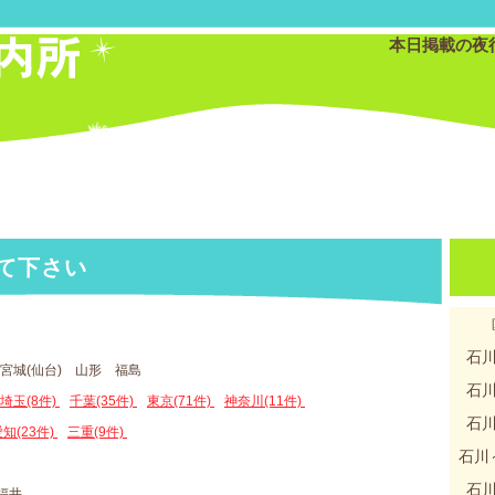
本日掲載の夜
て下さい
石
宮城(仙台) 山形 福島
石
埼玉(8件)
千葉(35件)
東京(71件)
神奈川(11件)
石
知(23件)
三重(9件)
石川
石
 福井