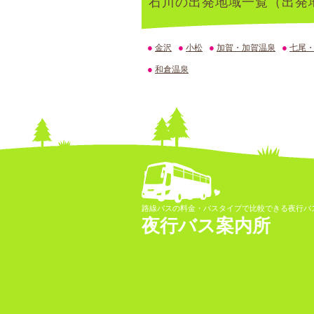
石川の出発地域一覧（出発
●
●
●
●
金沢
小松
加賀・加賀温泉
七尾
●
和倉温泉
路線バスの料金・バスタイプで比較できる夜行バ
夜行バス案内所