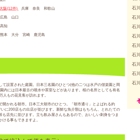
石
大阪(12件)
兵庫 奈良 和歌山
石
 広島 山口
 高知
石
 熊本 大分 宮崎 鹿児島
石
石
石
石
石
石
して設置された庭園。日本三名園のひとつ(他の二つは水戸の偕楽園と岡
。園内には日本最古の噴水や茶室などがあります。桜の名所としても有名
0万人もの花見客が訪れます。
で開かれる朝市。日本三大朝市のひとつ。「朝市通り」とよばれる約
りぞいに200店もの出店が並びます。新鮮な魚介類はもちろん、とれたての
等も店先に並びます。立ち飲み屋さんもあるので、おいしい刺身をつま
かける事もできますよ。