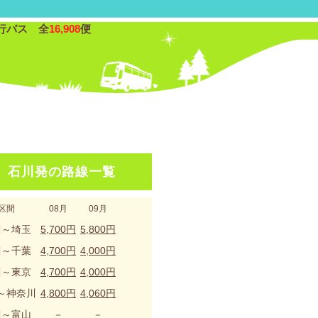
行バス 全
16,908
便
石川発の路線一覧
区間
08月
09月
川～埼玉
5,700円
5,800円
川～千葉
4,700円
4,000円
川～東京
4,700円
4,000円
～神奈川
4,800円
4,060円
川～富山
－
－