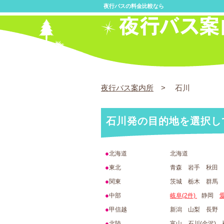
夜行バスの料金比較なら
夜行バス案内所
> 石川
石川発の目的地を選択し
●
北海道
北海道
●
東北
青森 岩手 秋田 
●
関東
茨城 栃木 群馬
●
中部
岐阜(2件)
静岡
愛
●
甲信越
新潟 山梨 長野
●
北陸
富山 石川(金沢)