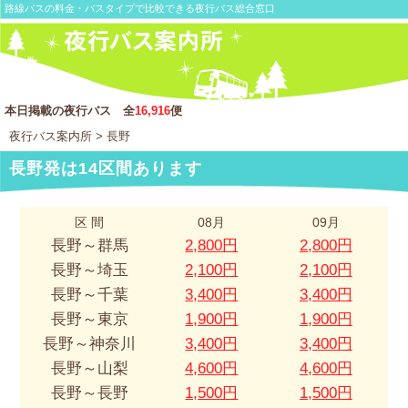
路線バスの料金・バスタイプで比較できる夜行バス総合窓口
本日掲載の夜行バス 全
16,916
便
夜行バス案内所
> 長野
長野発は14区間あります
区 間
08月
09月
長野～群馬
2,800円
2,800円
長野～埼玉
2,100円
2,100円
長野～千葉
3,400円
3,400円
長野～東京
1,900円
1,900円
長野～神奈川
3,400円
3,400円
長野～山梨
4,600円
4,600円
長野～長野
1,500円
1,500円