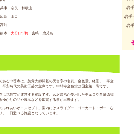
岩
 兵庫 奈良 和歌山
岩手
 広島 山口
 高知
岩
 熊本
大分(15件)
宮崎 鹿児島
である中尊寺は、慈覚大師開基の天台宗の名刹。金色堂、経堂、一字金
、平安時代の美術工芸の宝庫です。中尊寺金色堂は国宝第一号です。
館は花巻市が運営する施設です。宮沢賢治が愛用したチェロや自筆原稿
るゆかりの品や展示などを鑑賞する事が出来ます。
のふれあいがコンセプト。園内にはスライダー・ゴーカート・ボートな
り、一日遊べる施設となっています。