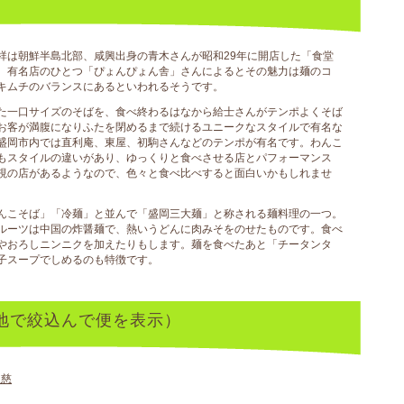
祥は朝鮮半島北部、咸興出身の青木さんが昭和29年に開店した「食堂
。有名店のひとつ「ぴょんぴょん舎」さんによるとその魅力は麺のコ
キムチのバランスにあるといわれるそうです。
た一口サイズのそばを、食べ終わるはなから給士さんがテンポよくそば
お客が満腹になりふたを閉めるまで続けるユニークなスタイルで有名な
盛岡市内では直利庵、東屋、初駒さんなどのテンポが有名です。わんこ
もスタイルの違いがあり、ゆっくりと食べさせる店とパフォーマンス
視の店があるようなので、色々と食べ比べすると面白いかもしれませ
んこそば」「冷麺」と並んで「盛岡三大麺」と称される麺料理の一つ。
ルーツは中国の炸醤麺で、熱いうどんに肉みそをのせたものです。食べ
やおろしニンニクを加えたりもします。麺を食べたあと「チータンタ
子スープでしめるのも特徴です。
地で絞込んで便を表示）
久慈