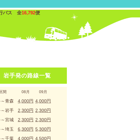
行バス 全
16,792
便
岩手発の路線一覧
区間
08月
09月
手～青森
4,000円
4,000円
手～岩手
2,300円
2,300円
手～宮城
2,300円
2,300円
手～埼玉
6,300円
5,300円
手～千葉
4,000円
4,500円