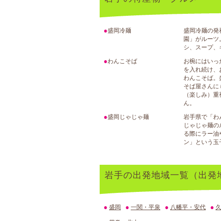
●
盛岡冷麺
盛岡冷麺の発
園」がルーツ
シ、スープ、
●
わんこそば
お椀にはいっ
を入れ続け、
わんこそば。
そば屋さんに
（楽しみ）重
ん。
●
盛岡じゃじゃ麺
岩手県で「わ
じゃじゃ麺の
る際にラー油
ン」という玉
岩手の出発地域一覧（出発
●
●
●
●
盛岡
一関・平泉
八幡平・安代