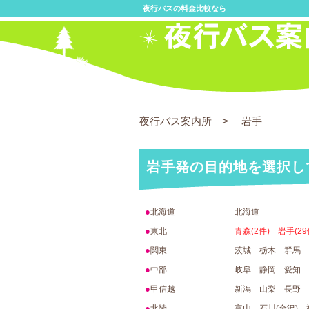
夜行バスの料金比較なら
夜行バス案内所
> 岩手
岩手発の目的地を選択し
●
北海道
北海道
●
東北
青森(2件)
岩手(29
●
関東
茨城 栃木 群馬
●
中部
岐阜 静岡 愛知
●
甲信越
新潟 山梨 長野
●
北陸
富山 石川(金沢)