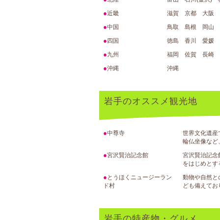
●
近畿
滋賀 京都 大阪
●
中国
鳥取 島根 岡山
●
四国
徳島 香川 愛媛
●
九州
福岡 佐賀 長崎
●
沖縄
沖縄
岩手のオススメ観光地
●
中尊寺
世界文化遺産
輪仏坐像など
●
宮沢賢治記念館
宮沢賢治記念
をはじめとす
●
とうほくニュージーラン
動物や自然と
ド村
ども備えてお
岩手の特産物・グルメ