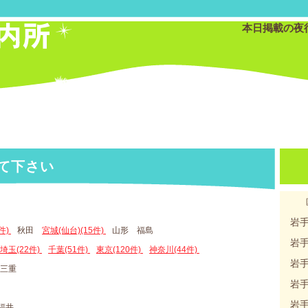
本日掲載の夜
て下さい
岩
件)
秋田
宮城(仙台)(15件)
山形 福島
岩
埼玉(22件)
千葉(51件)
東京(120件)
神奈川(44件)
岩
 三重
岩
岩
 福井