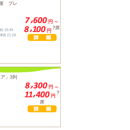
古屋 プレ
円 ～
?席
松 20:45
円
津田 21:29
シア」3列
円 ～
?
円
席