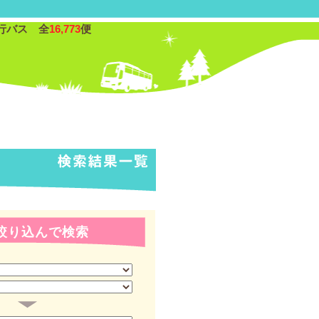
行バス 全
16,773
便
絞り込んで検索