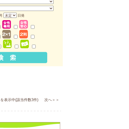
月
日発
を表示中(該当件数3件) 次へ＞＞