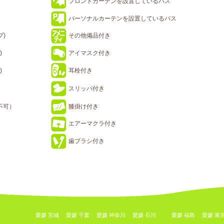
フロントカーテンを設置しているバス
パーソナルカーテンを設置しているバス
プ)
その他備品付き
)
アイマスク付き
)
耳栓付き
スリッパ付き
不可）
膝掛け付き
エアーマクラ付き
歯ブラシ付き
愛媛 宮城
愛媛 千葉
愛媛 神奈川
愛媛 石川
愛媛 福島
愛媛 東