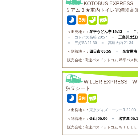
KOTOBUS EXPR
ミアム３★車内トイレ完備※高
＜出発地＞：
琴平うどん亭 19:13
＝
こ
＝ コトバス高松 20:57 ＝
三島川之江IC
＝ 三好SA 21:30 ＝ 高速大内 21:34 
＜到着地＞：
四日市 05:55
＝
名古屋南 0
販売会社 : 高速バスドットコム 琴平バス株式会
WILLER EXPRE
独立シート
＜出発地＞：
東京ディズニーシーR 22:0
＜到着地＞：
金山 05:00
＝
名古屋 05:
販売会社 : 高速バスドットコム ＷＩＬＬＥ