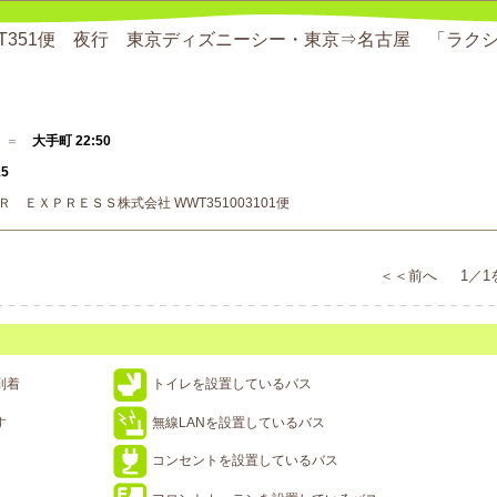
SS WT351便 夜行 東京ディズニーシー・東京⇒名古屋 「ラク
0 ＝
大手町 22:50
15
Ｒ ＥＸＰＲＥＳＳ株式会社 WWT351003101便
＜＜前へ 1／1
到着
トイレを設置しているバス
す
無線LANを設置しているバス
コンセントを設置しているバス