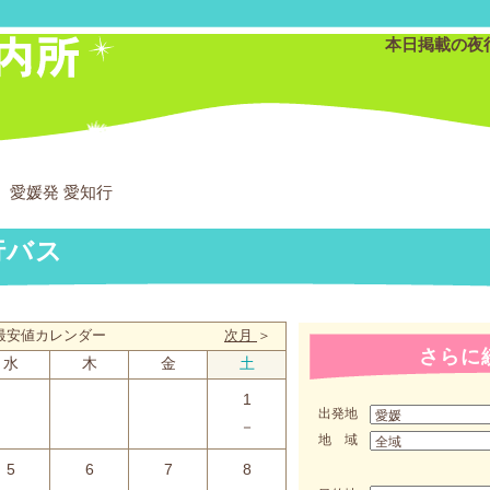
本日掲載の夜
愛媛発 愛知行
行バス
月 最安値カレンダー
次月
＞
さらに
水
木
金
土
1
出発地
－
地 域
5
6
7
8