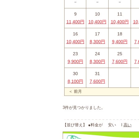
－
－
－
9
10
11
11,400円
10,400円
10,400円
10
16
17
18
10,400円
8,300円
9,400円
7
23
24
25
9,900円
8,300円
7,600円
7
30
31
8,100円
7,600円
＜ 前月
3件が見つかりました。
【並び替え】 ●料金が 安い l
高い
●