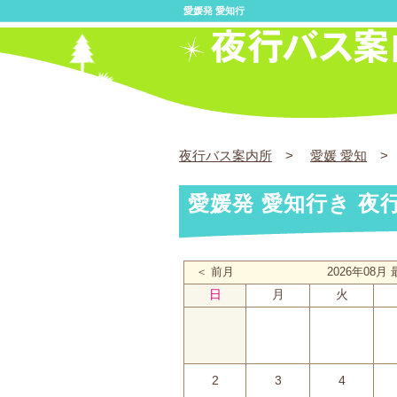
愛媛発 愛知行
夜行バス案内所
>
愛媛 愛知
> 
愛媛発 愛知行き 夜
＜ 前月
2026年08
日
月
火
2
3
4