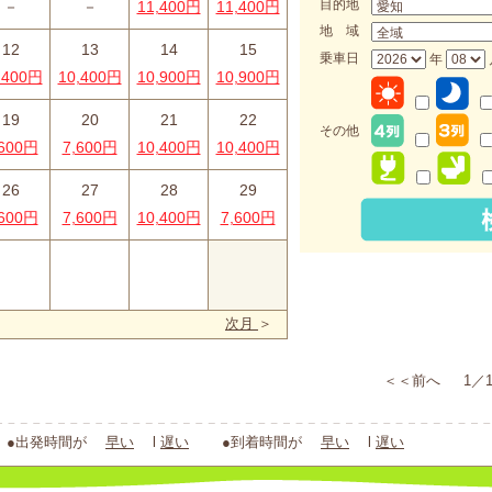
目的地
－
－
11,400円
11,400円
地 域
12
13
14
15
乗車日
年
,400円
10,400円
10,900円
10,900円
19
20
21
22
その他
,600円
7,600円
10,400円
10,400円
26
27
28
29
,600円
7,600円
10,400円
7,600円
_
次月
＞
＜＜前へ 1／1
出発時間が
早い
l
遅い
●到着時間が
早い
l
遅い