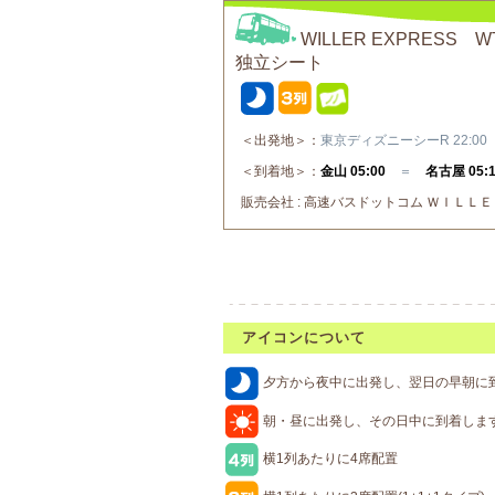
WILLER EXPRE
独立シート
＜出発地＞：
東京ディズニーシーR 22:0
＜到着地＞：
金山 05:00
＝
名古屋 05:
販売会社 : 高速バスドットコム ＷＩＬＬＥ
アイコンについて
夕方から夜中に出発し、翌日の早朝に
朝・昼に出発し、その日中に到着しま
横1列あたりに4席配置