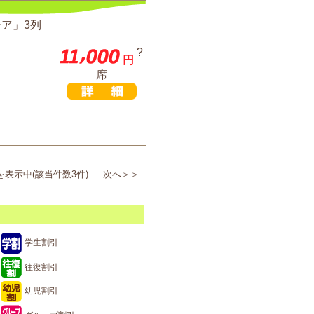
シア」3列
?
円
席
を表示中(該当件数3件) 次へ＞＞
学生割引
往復割引
幼児割引