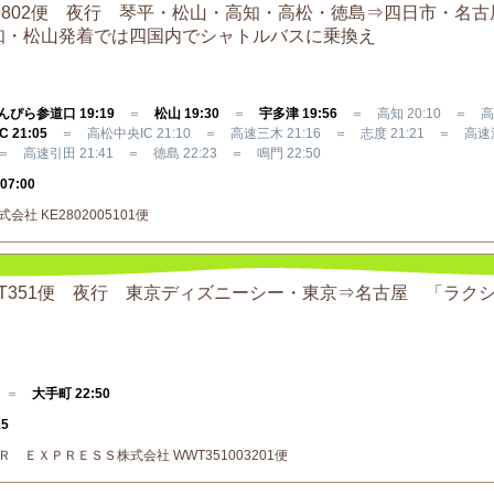
ESS 802便 夜行 琴平・松山・高知・高松・徳島⇒四日市・名
知・松山発着では四国内でシャトルバスに乗換え
んぴら参道口 19:19
＝
松山 19:30
＝
宇多津 19:56
＝ 高知 20:10 ＝ 高
 21:05
＝ 高松中央IC 21:10 ＝ 高速三木 21:16 ＝ 志度 21:21 ＝ 高速
＝ 高速引田 21:41 ＝ 徳島 22:23 ＝ 鳴門 22:50
7:00
社 KE2802005101便
SS WT351便 夜行 東京ディズニーシー・東京⇒名古屋 「ラク
0 ＝
大手町 22:50
15
Ｒ ＥＸＰＲＥＳＳ株式会社 WWT351003201便