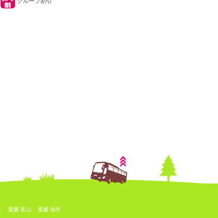
グループ割引
京
愛媛 富山
愛媛 福井