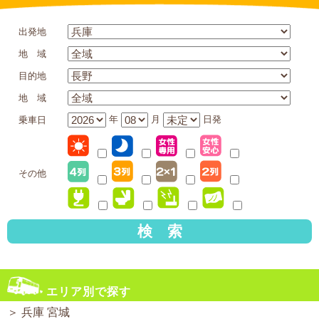
出発地
地 域
目的地
地 域
年
月
日発
乗車日
その他
検 索
エリア別で探す
＞
兵庫 宮城