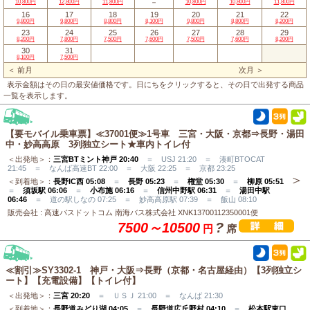
－
10,800円
12,800円
11,800円
10,800円
10,800円
11,800円
16
17
18
19
20
21
22
9,800円
9,800円
8,800円
8,100円
9,800円
8,800円
8,200円
23
24
25
26
27
28
29
8,200円
7,800円
7,500円
7,600円
7,500円
7,600円
8,200円
30
31
8,100円
7,500円
＜ 前月
次月 ＞
表示金額はその日の最安値価格です。日にちをクリックすると、その日で出発する商品
一覧を表示します。
【要モバイル乗車票】≪37001便≫1号車 三宮・大阪・京都⇒長野・湯田
中・妙高高原 3列独立シート★車内トイレ付
＜出発地＞：
三宮BTミント神戸 20:40
＝ USJ 21:20 ＝ 湊町BTOCAT
21:45 ＝ なんば高速BT 22:00 ＝ 大阪 22:25 ＝ 京都 23:25
＜到着地＞：
長野IC西 05:08
＝
長野 05:23
＝
権堂 05:30
＝
柳原 05:51
＝
須坂駅 06:06
＝
小布施 06:16
＝
信州中野駅 06:31
＝
湯田中駅
06:46
＝ 道の駅しなの 07:25 ＝ 妙高高原駅 07:39 ＝ 飯山 08:10
販売会社 : 高速バスドットコム 南海バス株式会社 XNK13700112350001便
7500～10500
?
円
席
≪割引≫SY3302-1 神戸・大阪⇒長野（京都・名古屋経由）【3列独立シ
ート】【充電設備】【トイレ付】
＜出発地＞：
三宮 20:20
＝ ＵＳＪ 21:00 ＝ なんば 21:30
＜到着地＞：
長野道みどり湖 04:05
＝
長野道広丘野村 04:10
＝
松本駅東口