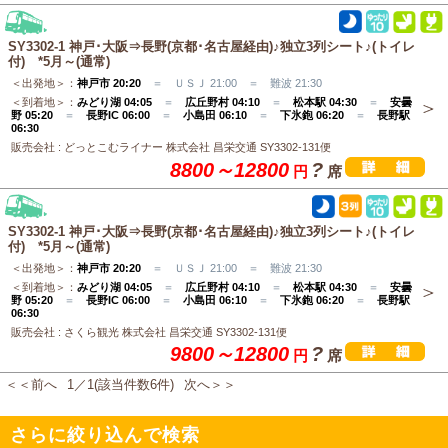
SY3302-1 神戸･大阪⇒長野(京都･名古屋経由)♪独立3列シート♪(トイレ
付) *5月～(通常)
＜出発地＞：
神戸市 20:20
＝ ＵＳＪ 21:00 ＝ 難波 21:30
＜到着地＞：
みどり湖 04:05
＝
広丘野村 04:10
＝
松本駅 04:30
＝
安曇
野 05:20
＝
長野IC 06:00
＝
小島田 06:10
＝
下氷鉋 06:20
＝
長野駅
06:30
販売会社 : どっとこむライナー 株式会社 昌栄交通 SY3302-131便
8800～12800
?
円
席
SY3302-1 神戸･大阪⇒長野(京都･名古屋経由)♪独立3列シート♪(トイレ
付) *5月～(通常)
＜出発地＞：
神戸市 20:20
＝ ＵＳＪ 21:00 ＝ 難波 21:30
＜到着地＞：
みどり湖 04:05
＝
広丘野村 04:10
＝
松本駅 04:30
＝
安曇
野 05:20
＝
長野IC 06:00
＝
小島田 06:10
＝
下氷鉋 06:20
＝
長野駅
06:30
販売会社 : さくら観光 株式会社 昌栄交通 SY3302-131便
9800～12800
?
円
席
＜＜前へ
1／1(該当件数6件)
次へ＞＞
さらに絞り込んで検索