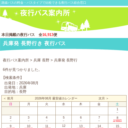
路線バスの料金・バスタイプで比較できる夜行バス総合窓口
本日掲載の夜行バス 全
16,913
便
兵庫発 長野行き 夜行バス
夜行バス案内所
>
兵庫 長野
> 兵庫発 長野行
6件が見つかりました。
【検索条件】
出発日：2026年08月
出発地：兵庫
目的地：長野
＜ 前月
2026年08月 最安値カレンダー
次月 ＞
日
月
火
水
木
金
土
1
－
2
3
4
5
6
7
8
－
－
－
－
－
－
12,800円
12
9
10
11
13
14
15