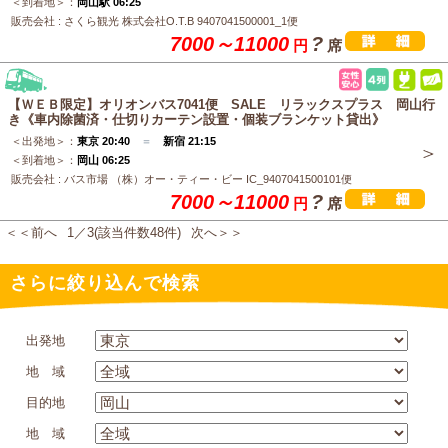
＜到着地＞：
岡山駅 06:25
販売会社 : さくら観光 株式会社O.T.B 9407041500001_1便
7000～11000
?
円
席
【ＷＥＢ限定】オリオンバス7041便 SALE リラックスプラス 岡山行
き《車内除菌済・仕切りカーテン設置・個装ブランケット貸出》
＜出発地＞：
東京 20:40
＝
新宿 21:15
＜到着地＞：
岡山 06:25
販売会社 : バス市場 （株）オー・ティー・ビー IC_9407041500101便
7000～11000
?
円
席
＜＜前へ
1／3(該当件数48件)
次へ＞＞
さらに絞り込んで検索
出発地
地 域
目的地
地 域