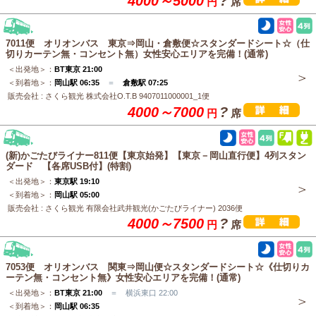
4000～5000
?
円
席
7011便 オリオンバス 東京⇒岡山・倉敷便☆スタンダードシート☆（仕
切りカーテン無・コンセント無）女性安心エリアを完備！(通常)
＜出発地＞：
BT東京 21:00
＜到着地＞：
岡山駅 06:35
＝
倉敷駅 07:25
販売会社 : さくら観光 株式会社O.T.B 9407011000001_1便
4000～7000
?
円
席
(新)かごたびライナー811便【東京始発】【東京－岡山直行便】4列スタン
ダード 【各席USB付】(特割)
＜出発地＞：
東京駅 19:10
＜到着地＞：
岡山駅 05:00
販売会社 : さくら観光 有限会社武井観光(かごたびライナー) 2036便
4000～7500
?
円
席
7053便 オリオンバス 関東⇒岡山便☆スタンダードシート☆《仕切りカ
ーテン無・コンセント無》女性安心エリアを完備！(通常)
＜出発地＞：
BT東京 21:00
＝ 横浜東口 22:00
＜到着地＞：
岡山駅 06:35