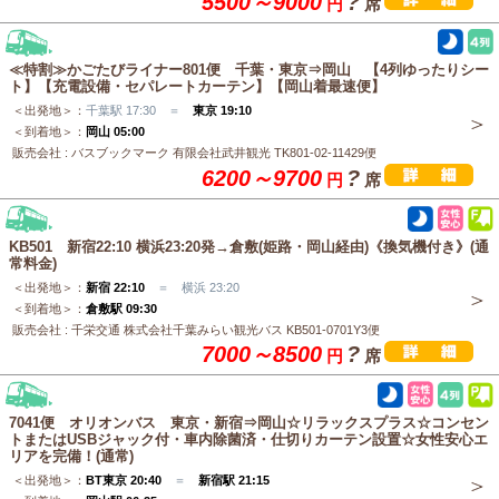
5500～9000
?
円
席
≪特割≫かごたびライナー801便 千葉・東京⇒岡山 【4列ゆったりシー
ト】【充電設備・セパレートカーテン】【岡山着最速便】
＜出発地＞：
千葉駅 17:30 ＝
東京 19:10
＜到着地＞：
岡山 05:00
販売会社 : バスブックマーク 有限会社武井観光 TK801-02-11429便
6200～9700
?
円
席
KB501 新宿22:10 横浜23:20発→倉敷(姫路・岡山経由)《換気機付き》(通
常料金)
＜出発地＞：
新宿 22:10
＝ 横浜 23:20
＜到着地＞：
倉敷駅 09:30
販売会社 : 千栄交通 株式会社千葉みらい観光バス KB501-0701Y3便
7000～8500
?
円
席
7041便 オリオンバス 東京・新宿⇒岡山☆リラックスプラス☆コンセン
トまたはUSBジャック付・車内除菌済・仕切りカーテン設置☆女性安心エ
リアを完備！(通常)
＜出発地＞：
BT東京 20:40
＝
新宿駅 21:15