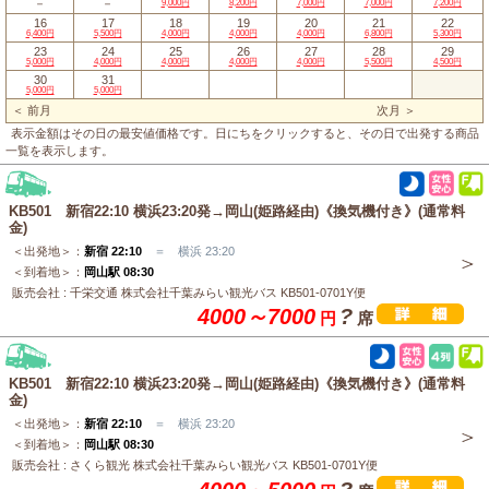
－
－
9,000円
8,200円
7,000円
7,000円
7,200円
16
17
18
19
20
21
22
6,400円
5,500円
4,000円
4,000円
4,000円
6,800円
5,300円
23
24
25
26
27
28
29
5,000円
4,000円
4,000円
4,000円
4,000円
5,500円
4,500円
30
31
5,000円
5,000円
＜ 前月
次月 ＞
表示金額はその日の最安値価格です。日にちをクリックすると、その日で出発する商品
一覧を表示します。
KB501 新宿22:10 横浜23:20発→岡山(姫路経由)《換気機付き》(通常料
金)
＜出発地＞：
新宿 22:10
＝ 横浜 23:20
＜到着地＞：
岡山駅 08:30
販売会社 : 千栄交通 株式会社千葉みらい観光バス KB501-0701Y便
4000～7000
?
円
席
KB501 新宿22:10 横浜23:20発→岡山(姫路経由)《換気機付き》(通常料
金)
＜出発地＞：
新宿 22:10
＝ 横浜 23:20
＜到着地＞：
岡山駅 08:30
販売会社 : さくら観光 株式会社千葉みらい観光バス KB501-0701Y便