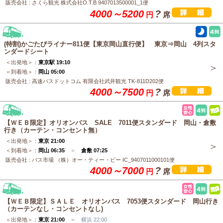
販売会社 : さくら観光 株式会社O.T.B 9407013500001_1便
4000～5200
?
円
席
(特割)かごたびライナー811便【東京岡山直行便】 東京⇒岡山 4列スタ
ンダードシート
＜出発地＞：
東京駅 19:10
＜到着地＞：
岡山 05:00
販売会社 : 高速バスドットコム 有限会社武井観光 TK-811D202便
4000～7500
?
円
席
【ＷＥＢ限定】オリオンバス SALE 7011便スタンダード 岡山・倉敷
行き（カーテン・コンセント無）
＜出発地＞：
東京 21:00
＜到着地＞：
岡山 06:35
＝
倉敷 07:25
販売会社 : バス市場 （株）オー・ティー・ビー IC_9407011000101便
4000～7000
?
円
席
【ＷＥＢ限定】ＳＡＬＥ オリオンバス 7053便スタンダード 岡山行き
（カーテンなし・コンセントなし)
＜出発地＞：
東京 21:00
＝ 横浜 22:00