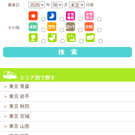
年
月
日発
乗車日
その他
検 索
エリア別で探す
＞
東京 青森
＞
東京 岩手
＞
東京 秋田
＞
東京 宮城
＞
東京 山形