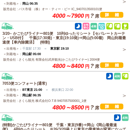
＜到着地＞：
岡山 06:35
販売会社 : バス市場 （株）オー・ティー・ビー IC_9407013500101便
4000～7900
?
円
席
3/20~ かごたびライナー801便 10列ゆったりシート【セパレートカーテ
ン・USB付】 千葉(17:30発)・東京(19:10発)⇒岡山(5:00着) 岡山到着最
速便【車内除菌済】 (特割)
＜出発地＞：
千葉駅 17:30 ＝
東京駅 19:10
＜到着地＞：
岡山駅 05:00
販売会社 : さくら観光 有限会社武井観光(かごたびライナー) 2004便
4800～8400
?
円
席
7053便コンフォート(通常)
＜出発地＞：
BT東京 21:00
＝ 横浜東口 22:00
＜到着地＞：
岡山駅 06:35
販売会社 : さくら観光 株式会社O.T.B 9407057500001_1便
4800～8500
?
円
席
(特割)かごたびライナー801便 千葉・東京(9番)⇒岡山《岡山着最速
便》 4列ゆったりシート ※26/3/20発より東京の乗車地が変更になって