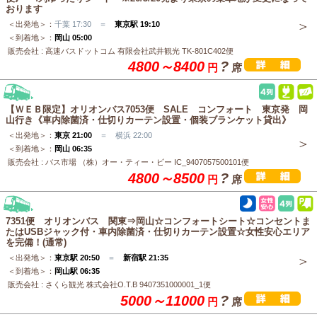
おります
＜出発地＞：
千葉 17:30 ＝
東京駅 19:10
＜到着地＞：
岡山 05:00
販売会社 : 高速バスドットコム 有限会社武井観光 TK-801C402便
4800～8400
?
円
席
【ＷＥＢ限定】オリオンバス7053便 SALE コンフォート 東京発 岡
山行き《車内除菌済・仕切りカーテン設置・個装ブランケット貸出》
＜出発地＞：
東京 21:00
＝ 横浜 22:00
＜到着地＞：
岡山 06:35
販売会社 : バス市場 （株）オー・ティー・ビー IC_9407057500101便
4800～8500
?
円
席
7351便 オリオンバス 関東⇒岡山☆コンフォートシート☆コンセントま
たはUSBジャック付・車内除菌済・仕切りカーテン設置☆女性安心エリア
を完備！(通常)
＜出発地＞：
東京駅 20:50
＝
新宿駅 21:35
＜到着地＞：
岡山駅 06:35
販売会社 : さくら観光 株式会社O.T.B 9407351000001_1便
5000～11000
?
円
席