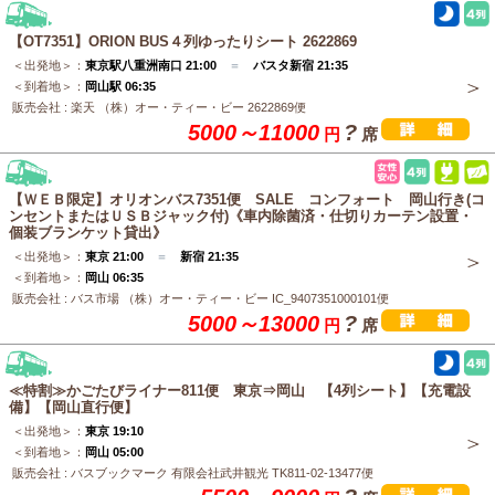
【OT7351】ORION BUS４列ゆったりシート 2622869
＜出発地＞：
東京駅八重洲南口 21:00
＝
バスタ新宿 21:35
＜到着地＞：
岡山駅 06:35
販売会社 : 楽天 （株）オー・ティー・ビー 2622869便
5000～11000
?
円
席
【ＷＥＢ限定】オリオンバス7351便 SALE コンフォート 岡山行き(コ
ンセントまたはＵＳＢジャック付)《車内除菌済・仕切りカーテン設置・
個装ブランケット貸出》
＜出発地＞：
東京 21:00
＝
新宿 21:35
＜到着地＞：
岡山 06:35
販売会社 : バス市場 （株）オー・ティー・ビー IC_9407351000101便
5000～13000
?
円
席
≪特割≫かごたびライナー811便 東京⇒岡山 【4列シート】【充電設
備】【岡山直行便】
＜出発地＞：
東京 19:10
＜到着地＞：
岡山 05:00
販売会社 : バスブックマーク 有限会社武井観光 TK811-02-13477便