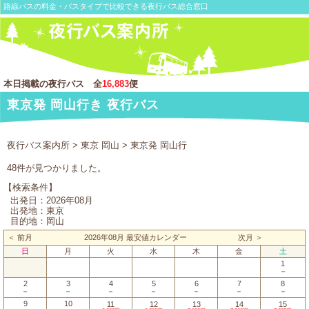
路線バスの料金・バスタイプで比較できる夜行バス総合窓口
本日掲載の夜行バス 全
16,883
便
東京発 岡山行き 夜行バス
夜行バス案内所
>
東京 岡山
> 東京発 岡山行
48件が見つかりました。
【検索条件】
出発日：2026年08月
出発地：東京
目的地：岡山
＜ 前月
2026年08月 最安値カレンダー
次月 ＞
日
月
火
水
木
金
土
1
－
2
3
4
5
6
7
8
－
－
－
－
－
－
－
9
10
11
12
13
14
15