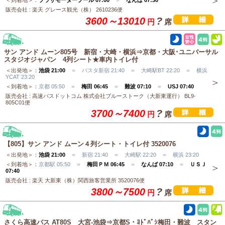
＜到着地＞：
プラザモータープール 07:00
＝
なんば 07:30
販売会社 : 楽天 グレース観光（株） 2610236便
3600～13010
?
円
席
サン アンド ムーン805号 新宿・大崎・横浜⇒京都・大阪･ユニバーサル
スタジオジャパン 4列シート★車内トイレ付
＜出発地＞：
池袋 21:00
＝ バスタ新宿 21:40 ＝ 大崎駅BT 22:20 ＝ 横浜
YCAT 23:20
＜到着地＞：
京都 05:50 ＝
梅田 06:45
＝
難波 07:10
＝
USJ 07:40
販売会社 : 高速バスドットコム 株式会社ブルーストーク（大新東運行） BL9-
805C01便
3700～7400
?
円
席
【805】サン アンド ムーン４列シート・トイレ付 3520076
＜出発地＞：
池袋 21:00
＝ 新宿 21:40 ＝ 大崎駅 22:20 ＝ 横浜 23:20
＜到着地＞：
京都駅 05:50 ＝
梅田ＰＭ 06:45
＝
なんば 07:10
＝
ＵＳＪ
07:40
販売会社 : 楽天 大新東（株）関西旅客営業所 3520076便
3800～7500
?
円
席
さくら高速バス AT80S 大宮-池袋⇒京都S・ﾖﾄﾞﾊﾞｼ梅田・難波 スタン