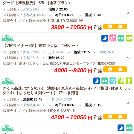
ダード【埼玉観光】 8/8～(通常プラン)
＜出発地＞：
大宮 21:00 ＝
池袋サ 22:00
＜到着地＞：
京都八条 05:10 ＝
梅田YD 06:10
＝
難波 06:40
販売会社 : さくら観光 株式会社 AT LINER AT80SS-2便
3900～10550
?
円
席
【VIPライナー8便】東京⇒大阪 4列シート
＜出発地＞：
大宮 22:00 ＝ 王子 22:45 ＝
池袋 23:15
＝ 川崎 24:15
＜到着地＞：
京都 07:15 ＝
難波 08:20
販売会社 : 高速バスドットコム 株式会社平成エンタープライズ HE005703便
4000～8400
?
円
席
さくら高速バス SA57R 池袋-BT東京A⇒京都S･ﾖﾄﾞﾊﾞｼ梅田･難波 リラッ
クス4+【ゆったり４列シート】 7/1～(特割)
＜出発地＞：
池袋駅 23:45
＝ BT東京 24:20
＜到着地＞：
京都八条 07:30 ＝
梅田YD 08:40
＝
難波 09:15
販売会社 : さくら観光 株式会社桜交通 SA57RI便
4200～10050
?
円
席