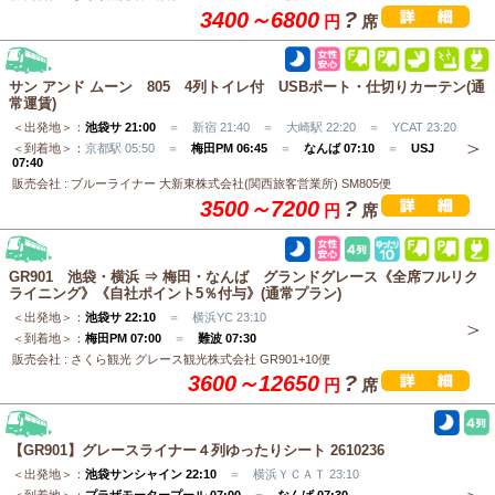
3400～6800
?
円
席
サン アンド ムーン 805 4列トイレ付 USBポート・仕切りカーテン(通
常運賃)
＜出発地＞：
池袋サ 21:00
＝ 新宿 21:40 ＝ 大崎駅 22:20 ＝ YCAT 23:20
＜到着地＞：
京都駅 05:50 ＝
梅田PM 06:45
＝
なんば 07:10
＝
USJ
07:40
販売会社 : ブルーライナー 大新東株式会社(関西旅客営業所) SM805便
3500～7200
?
円
席
GR901 池袋・横浜 ⇒ 梅田・なんば グランドグレース《全席フルリク
ライニング》《自社ポイント5％付与》(通常プラン)
＜出発地＞：
池袋サ 22:10
＝ 横浜YC 23:10
＜到着地＞：
梅田PM 07:00
＝
難波 07:30
販売会社 : さくら観光 グレース観光株式会社 GR901+10便
3600～12650
?
円
席
【GR901】グレースライナー４列ゆったりシート 2610236
＜出発地＞：
池袋サンシャイン 22:10
＝ 横浜ＹＣＡＴ 23:10