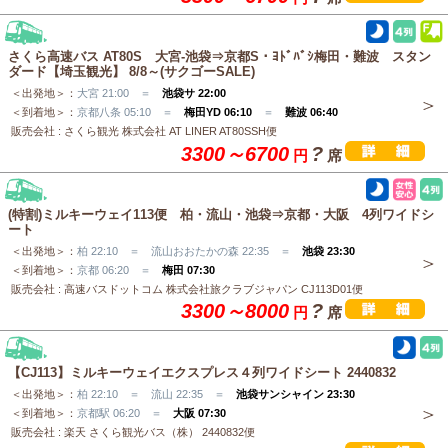
さくら高速バス AT80S 大宮-池袋⇒京都S・ﾖﾄﾞﾊﾞｼ梅田・難波 スタン
ダード【埼玉観光】 8/8～(サクゴーSALE)
＜出発地＞：
大宮 21:00 ＝
池袋サ 22:00
＜到着地＞：
京都八条 05:10 ＝
梅田YD 06:10
＝
難波 06:40
販売会社 : さくら観光 株式会社 AT LINER AT80SSH便
3300～6700
?
円
席
(特割)ミルキーウェイ113便 柏・流山・池袋⇒京都・大阪 4列ワイドシ
ート
＜出発地＞：
柏 22:10 ＝ 流山おおたかの森 22:35 ＝
池袋 23:30
＜到着地＞：
京都 06:20 ＝
梅田 07:30
販売会社 : 高速バスドットコム 株式会社旅クラブジャパン CJ113D01便
3300～8000
?
円
席
【CJ113】ミルキーウェイエクスプレス４列ワイドシート 2440832
＜出発地＞：
柏 22:10 ＝ 流山 22:35 ＝
池袋サンシャイン 23:30
＜到着地＞：
京都駅 06:20 ＝
大阪 07:30
販売会社 : 楽天 さくら観光バス（株） 2440832便