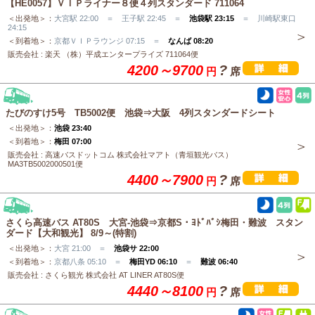
【HE0057】ＶＩＰライナー８便４列スタンダード 711064
＜出発地＞：
大宮駅 22:00 ＝ 王子駅 22:45 ＝
池袋駅 23:15
＝ 川崎駅東口
24:15
＜到着地＞：
京都ＶＩＰラウンジ 07:15 ＝
なんば 08:20
販売会社 : 楽天 （株）平成エンタープライズ 711064便
4200～9700
?
円
席
たびのすけ5号 TB5002便 池袋⇒大阪 4列スタンダードシート
＜出発地＞：
池袋 23:40
＜到着地＞：
梅田 07:00
販売会社 : 高速バスドットコム 株式会社マアト（青垣観光バス）
MA3TB5002000501便
4400～7900
?
円
席
さくら高速バス AT80S 大宮-池袋⇒京都S・ﾖﾄﾞﾊﾞｼ梅田・難波 スタン
ダード【大和観光】 8/9～(特割)
＜出発地＞：
大宮 21:00 ＝
池袋サ 22:00
＜到着地＞：
京都八条 05:10 ＝
梅田YD 06:10
＝
難波 06:40
販売会社 : さくら観光 株式会社 AT LINER AT80S便
4440～8100
?
円
席