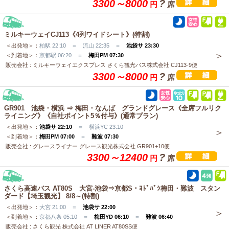
3300～8000
?
円
席
ミルキーウェイCJ113《4列ワイドシート》(特割)
＜出発地＞：
柏駅 22:10 ＝ 流山 22:35 ＝
池袋サ 23:30
＜到着地＞：
京都駅 06:20 ＝
梅田PM 07:30
販売会社 : ミルキーウェイエクスプレス さくら観光バス株式会社 CJ113-9便
3300～8000
?
円
席
GR901 池袋・横浜 ⇒ 梅田・なんば グランドグレース《全席フルリク
ライニング》《自社ポイント5％付与》(通常プラン)
＜出発地＞：
池袋サ 22:10
＝ 横浜YC 23:10
＜到着地＞：
梅田PM 07:00
＝
難波 07:30
販売会社 : グレースライナー グレース観光株式会社 GR901+10便
3300～12400
?
円
席
さくら高速バス AT80S 大宮-池袋⇒京都S・ﾖﾄﾞﾊﾞｼ梅田・難波 スタン
ダード【埼玉観光】 8/8～(特割)
＜出発地＞：
大宮 21:00 ＝
池袋サ 22:00
＜到着地＞：
京都八条 05:10 ＝
梅田YD 06:10
＝
難波 06:40
販売会社 : さくら観光 株式会社 AT LINER AT80SS便