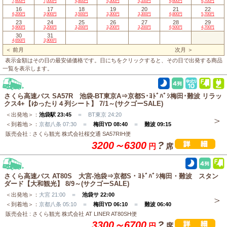
7,600円
7,000円
4,800円
5,300円
5,100円
6,600円
6,700円
16
17
18
19
20
21
22
6,200円
3,900円
3,500円
3,300円
3,300円
6,800円
5,700円
23
24
25
26
27
28
29
5,900円
3,200円
3,200円
3,200円
3,200円
6,500円
4,700円
30
31
4,650円
3,900円
＜ 前月
次月 ＞
表示金額はその日の最安値価格です。日にちをクリックすると、その日で出発する商品
一覧を表示します。
さくら高速バス SA57R 池袋-BT東京A⇒京都S･ﾖﾄﾞﾊﾞｼ梅田･難波 リラッ
クス4+【ゆったり４列シート】 7/1～(サクゴーSALE)
＜出発地＞：
池袋駅 23:45
＝ BT東京 24:20
＜到着地＞：
京都八条 07:30 ＝
梅田YD 08:40
＝
難波 09:15
販売会社 : さくら観光 株式会社桜交通 SA57RIH便
3200～6300
?
円
席
さくら高速バス AT80S 大宮-池袋⇒京都S・ﾖﾄﾞﾊﾞｼ梅田・難波 スタン
ダード【大和観光】 8/9～(サクゴーSALE)
＜出発地＞：
大宮 21:00 ＝
池袋サ 22:00
＜到着地＞：
京都八条 05:10 ＝
梅田YD 06:10
＝
難波 06:40
販売会社 : さくら観光 株式会社 AT LINER AT80SH便
3300～6700
?
円
席