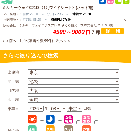
ミルキーウェイCJ113《4列ワイドシート》(ネット割)
＜出発地＞：
柏駅 22:10 ＝ 流山 22:35 ＝
池袋サ 23:30
＜到着地＞：
京都駅 06:20 ＝
梅田PM 07:30
販売会社 : ミルキーウェイエクスプレス さくら観光バス株式会社 CJ113-8便
4500～9000
?
円
席
＜＜前へ
1／5(該当件数88件)
次へ＞＞
さらに絞り込んで検索
出発地
地 域
目的地
地 域
年
月
日発
乗車日
その他