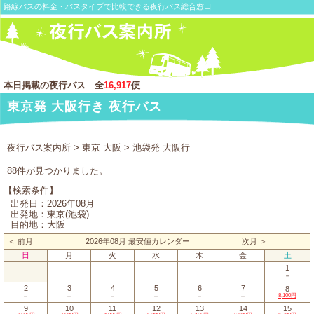
路線バスの料金・バスタイプで比較できる夜行バス総合窓口
本日掲載の夜行バス 全
16,917
便
東京発 大阪行き 夜行バス
夜行バス案内所
>
東京 大阪
> 池袋発 大阪行
88件が見つかりました。
【検索条件】
出発日：2026年08月
出発地：東京(池袋)
目的地：大阪
＜ 前月
2026年08月 最安値カレンダー
次月 ＞
日
月
火
水
木
金
土
1
－
2
3
4
5
6
7
8
－
－
－
－
－
－
8,100円
9
10
11
12
13
14
15