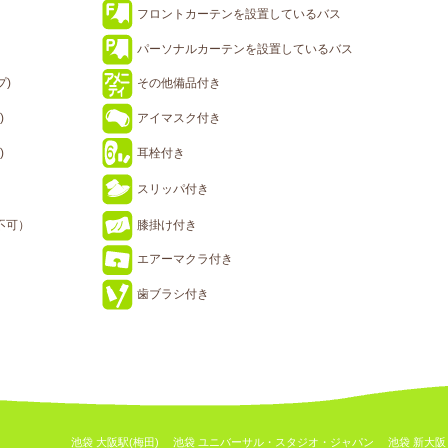
フロントカーテンを設置しているバス
パーソナルカーテンを設置しているバス
プ)
その他備品付き
)
アイマスク付き
)
耳栓付き
スリッパ付き
不可）
膝掛け付き
エアーマクラ付き
歯ブラシ付き
池袋 大阪駅(梅田)
池袋 ユニバーサル・スタジオ・ジャパン
池袋 新大阪