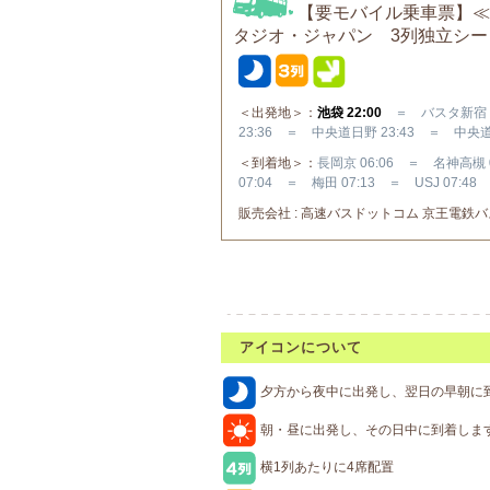
【要モバイル乗車票】≪
タジオ・ジャパン 3列独立シ
＜出発地＞：
池袋 22:00
＝ バスタ新宿 22
23:36 ＝ 中央道日野 23:43 ＝ 中央道
＜到着地＞：
長岡京 06:06 ＝ 名神高槻 
07:04 ＝ 梅田 07:13 ＝ USJ 07:48
販売会社 : 高速バスドットコム 京王電鉄バス株
アイコンについて
夕方から夜中に出発し、翌日の早朝に
朝・昼に出発し、その日中に到着しま
横1列あたりに4席配置