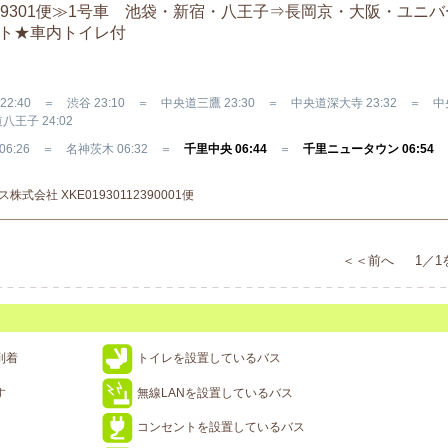
9301便≫1号車 池袋・新宿・八王子⇒長岡京・大阪・ユニ
ート★車内トイレ付
:40 ＝ 渋谷 23:10 ＝ 中央道三鷹 23:30 ＝ 中央道深大寺 23:32 ＝ 
八王子 24:02
06:26 ＝ 名神茨木 06:32 ＝
千里中央 06:44
＝
千里ニュータウン 06:54
式会社 XKE01930112390001便
＜＜前へ 1／1
到着
トイレを設置しているバス
す
無線LANを設置しているバス
コンセントを設置しているバス