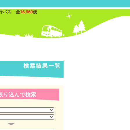
行バス 全
16,960
便
絞り込んで検索