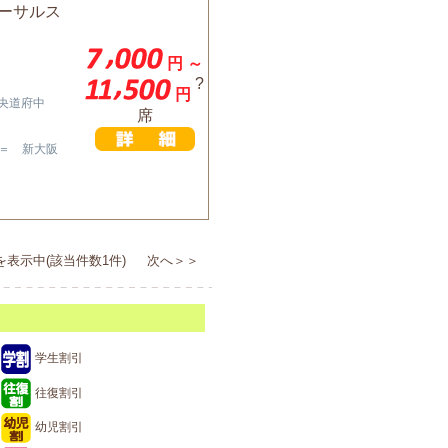
バーサルス
円 ～
?
円
中央道府中
席
＝ 新大阪
を表示中(該当件数1件) 次へ＞＞
学生割引
往復割引
幼児割引