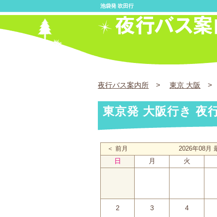
池袋発 吹田行
夜行バス案内所
>
東京 大阪
> 
東京発 大阪行き 夜
＜ 前月
2026年08
日
月
火
2
3
4