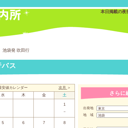
本日掲載の夜
池袋発 吹田行
行バス
月 最安値カレンダー
次月
＞
さらに
水
木
金
土
1
出発地
－
地 域
5
6
7
8