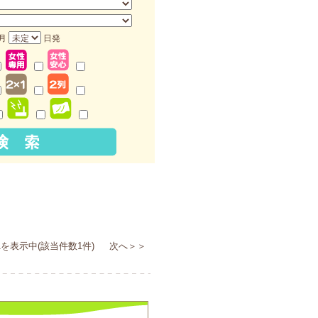
月
日発
を表示中(該当件数1件) 次へ＞＞