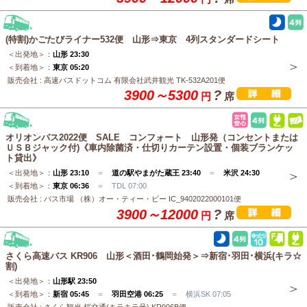
(特割)かごたびライナー532便 山形⇒東京 4列スタンダードシート
＜出発地＞：
山形 23:30
＜到着地＞：
東京 05:20
販売会社 : 高速バスドットコム 有限会社武井観光 TK-532A201便
3900～5300
?
円
席
オリオンバス2022便 SALE コンフォート 山形発（コンセントまたは
ＵＳＢジャック付)《車内除菌済・仕切りカーテン設置・個装ブランケッ
ト貸出》
＜出発地＞：
山形 23:10
＝
道の駅やまがた蔵王 23:40
＝
米沢 24:30
＜到着地＞：
東京 06:36
＝ TDL 07:00
販売会社 : バス市場 （株）オー・ティー・ビー IC_9402022000101便
3900～12000
?
円
席
さくら高速バス KR906 山形＜酒田･鶴岡始発＞⇒新宿･羽田･横浜(キラ☆
割)
＜出発地＞：
山形駅 23:50
＜到着地＞：
新宿 05:45
＝
羽田空港 06:25
＝ 横浜SK 07:05
販売会社 : さくら観光 桜交通(キラキラ号) KR906B便