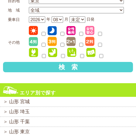
目的地
地 域
年
月
日発
乗車日
その他
検 索
エリア別で探す
＞
山形 宮城
＞
山形 埼玉
＞
山形 千葉
＞
山形 東京