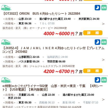
【OT2022】ORION BUS４列ゆったりシート 2622884
＜出発地＞：
山形 23:10
＝
道の駅やまがた蔵王 23:40
＝
米沢駅東口 24:30
＜到着地＞：
東京 06:36
＝ ＴＤＬ 07:00
販売会社 : 楽天 （株）オー・ティー・ビー 2622884便
4000～6000
?
円
席
【JX852-4】ＪＡＭＪＡＭＬＩＮＥＲ４列ゆったりトイレ付【プレミアム
コンビ】 2435482
＜出発地＞：
山形駅西口 22:15
＝ 福島駅西口 24:00
＜到着地＞：
バスタ新宿 05:24
＝
羽田空港 06:00
販売会社 : 楽天 （株）ジャムジャムエクスプレス 2435482便
4200～6700
?
円
席
≪特割≫かごたびライナー502便 山形・米沢⇒東京・千葉 【4列シー
ト】【USB電源】【車内除菌済】
＜出発地＞：
天童駅 21:45
＝
山形 22:30
＝
道の駅やまがた蔵王 23:00
＝
米沢 23:50
＜到着地＞：
東京 05:30
＝ 西船橋 06:10 ＝ 幕張 06:40 ＝ 千葉駅 07:10
販売会社 : バスブックマーク 有限会社武井観光 TK502-02-11425便