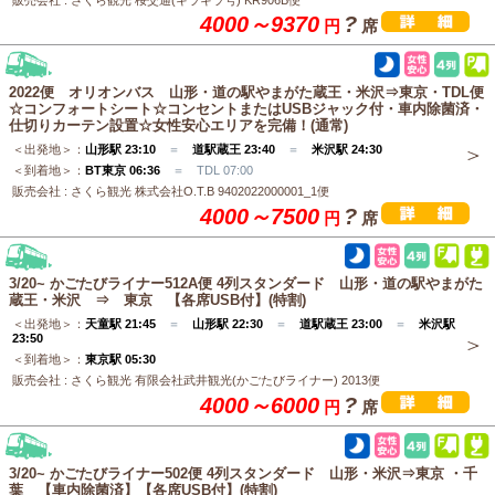
4000～9370
?
円
席
2022便 オリオンバス 山形・道の駅やまがた蔵王・米沢⇒東京・TDL便
☆コンフォートシート☆コンセントまたはUSBジャック付・車内除菌済・
仕切りカーテン設置☆女性安心エリアを完備！(通常)
＜出発地＞：
山形駅 23:10
＝
道駅蔵王 23:40
＝
米沢駅 24:30
＜到着地＞：
BT東京 06:36
＝ TDL 07:00
販売会社 : さくら観光 株式会社O.T.B 9402022000001_1便
4000～7500
?
円
席
3/20~ かごたびライナー512A便 4列スタンダード 山形・道の駅やまがた
蔵王・米沢 ⇒ 東京 【各席USB付】(特割)
＜出発地＞：
天童駅 21:45
＝
山形駅 22:30
＝
道駅蔵王 23:00
＝
米沢駅
23:50
＜到着地＞：
東京駅 05:30
販売会社 : さくら観光 有限会社武井観光(かごたびライナー) 2013便
4000～6000
?
円
席
3/20~ かごたびライナー502便 4列スタンダード 山形・米沢⇒東京 ・千
葉 【車内除菌済】【各席USB付】(特割)