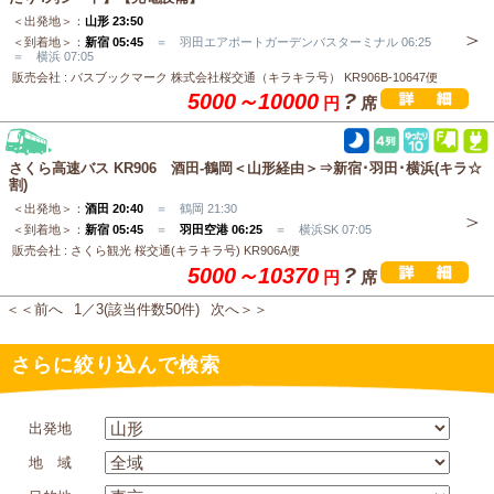
＜出発地＞：
山形 23:50
＜到着地＞：
新宿 05:45
＝ 羽田エアポートガーデンバスターミナル 06:25
＝ 横浜 07:05
販売会社 : バスブックマーク 株式会社桜交通（キラキラ号） KR906B-10647便
5000～10000
?
円
席
さくら高速バス KR906 酒田-鶴岡＜山形経由＞⇒新宿･羽田･横浜(キラ☆
割)
＜出発地＞：
酒田 20:40
＝ 鶴岡 21:30
＜到着地＞：
新宿 05:45
＝
羽田空港 06:25
＝ 横浜SK 07:05
販売会社 : さくら観光 桜交通(キラキラ号) KR906A便
5000～10370
?
円
席
＜＜前へ
1／3(該当件数50件)
次へ＞＞
さらに絞り込んで検索
出発地
地 域