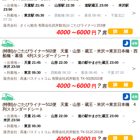
＜出発地＞：
天童駅 21:45
＝
山形駅 22:30
＝
道駅蔵王 23:00
＝
米沢駅
23:50
＜到着地＞：
東京駅 05:30
＝ 西船橋 06:10 ＝ 幕張 06:40 ＝ 千葉北口
07:10
販売会社 : さくら観光 有限会社武井観光(かごたびライナー) 253便
4000～6000
?
円
席
(特割)かごたびライナー502便 天童・山形・蔵王・米沢⇒東京日本橋・西
船橋・幕張 4列スタンダードシート
＜出発地＞：
天童 21:45
＝
山形 22:30
＝
道の駅やまがた蔵王 23:00
＝
米沢 23:50
＜到着地＞：
東京 05:30
＝ 西船橋 06:10 ＝ 幕張 06:40 ＝ 千葉 07:10
販売会社 : 高速バスドットコム 有限会社武井観光 TK-502B202便
4000～6000
?
円
席
(特割)かごたびライナー512便 天童・山形・蔵王・米沢⇒東京日本橋 4
列スタンダードシート
＜出発地＞：
天童 21:45
＝
山形 22:30
＝
道の駅やまがた蔵王 23:00
＝
米沢 23:50
＜到着地＞：
東京 05:30
販売会社 : 高速バスドットコム 有限会社武井観光 TK-512C201便
4000～6000
?
円
席