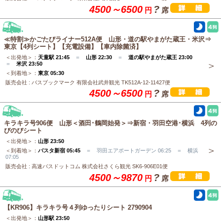
4500～6500
?
円
席
≪特割≫かごたびライナー512A便 山形・道の駅やまがた蔵王・米沢⇒
東京【4列シート】【充電設備】【車内除菌済】
＜出発地＞：
天童駅 21:45
＝
山形 22:30
＝
道の駅やまがた蔵王 23:00
＝
米沢 23:50
＜到着地＞：
東京 05:30
販売会社 : バスブックマーク 有限会社武井観光 TK512A-12-11427便
4500～6500
?
円
席
キラキラ号906便 山形＜酒田･鶴岡始発＞⇒新宿・羽田空港･横浜 4列の
びのびシート
＜出発地＞：
山形 23:50
＜到着地＞：
バスタ新宿 05:45
＝ 羽田エアポートガーデン 06:25 ＝ 横浜
07:05
販売会社 : 高速バスドットコム 株式会社さくら観光 SK6-906E01便
4500～9870
?
円
席
【KR906】キラキラ号４列ゆったりシート 2790904
＜出発地＞：
山形駅 23:50