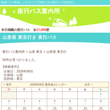
路線バスの料金・バスタイプで比較できる夜行バス総合窓口
本日掲載の夜行バス 全
17,009
便
山形発 東京行き 夜行バス
夜行バス案内所
>
山形 東京
> 山形発 東京行
50件が見つかりました。
【検索条件】
出発日：2026年08月
出発地：山形
目的地：東京
＜ 前月
2026年08月 最安値カレンダー
次月 ＞
日
月
火
水
木
金
土
1
－
2
3
4
5
6
7
8
－
－
－
－
－
－
－
9
10
11
12
13
14
15