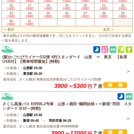
3,900円
3,900円
4,200円
4,300円
4,200円
6,500円
6,500円
16
17
18
19
20
21
22
5,300円
4,800円
4,400円
4,400円
4,300円
6,000円
4,300円
23
24
25
26
27
28
29
4,300円
4,000円
4,000円
4,000円
4,000円
6,000円
4,900円
30
31
4,600円
4,000円
＜ 前月
次月 ＞
表示金額はその日の最安値価格です。日にちをクリックすると、その日で出発する商品
一覧を表示します。
(新)かごたびライナー532便 4列スタンダード 山形 ⇒ 東京 【各席
USB付】【乗車時間最短】(特割)
＜出発地＞：
山形駅 23:30
＜到着地＞：
東京駅 05:20
販売会社 : さくら観光 有限会社武井観光(かごたびライナー) 533便
3900～5300
?
円
席
さくら高速バス KR906-2号車 山形＜酒田･鶴岡始発＞⇒新宿･羽田 スタ
ンダード 8/10～(特割)
＜出発地＞：
山形駅 23:50
＜到着地＞：
新宿 05:45
＝
羽田空港 06:25
販売会社 : さくら観光 株式会社桜交通 KR906MB便
3900～12000
?
円
席