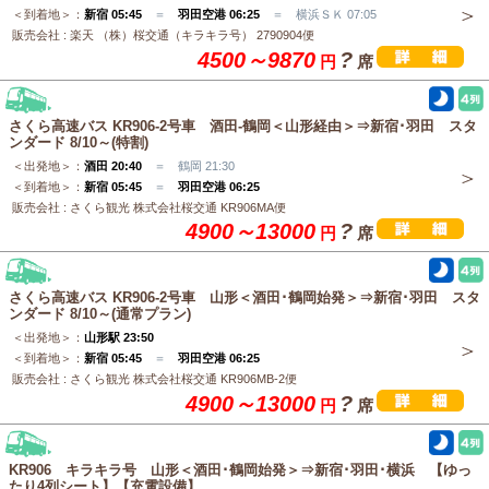
＜到着地＞：
新宿 05:45
＝
羽田空港 06:25
＝ 横浜ＳＫ 07:05
販売会社 : 楽天 （株）桜交通（キラキラ号） 2790904便
4500～9870
?
円
席
さくら高速バス KR906-2号車 酒田-鶴岡＜山形経由＞⇒新宿･羽田 スタ
ンダード 8/10～(特割)
＜出発地＞：
酒田 20:40
＝ 鶴岡 21:30
＜到着地＞：
新宿 05:45
＝
羽田空港 06:25
販売会社 : さくら観光 株式会社桜交通 KR906MA便
4900～13000
?
円
席
さくら高速バス KR906-2号車 山形＜酒田･鶴岡始発＞⇒新宿･羽田 スタ
ンダード 8/10～(通常プラン)
＜出発地＞：
山形駅 23:50
＜到着地＞：
新宿 05:45
＝
羽田空港 06:25
販売会社 : さくら観光 株式会社桜交通 KR906MB-2便
4900～13000
?
円
席
KR906 キラキラ号 山形＜酒田･鶴岡始発＞⇒新宿･羽田･横浜 【ゆっ
たり4列シート】【充電設備】