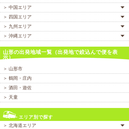
＞ 中国エリア
＞ 四国エリア
＞ 九州エリア
＞ 沖縄エリア
山形の出発地域一覧（出発地で絞込んで便を表
示）
＞ 山形市
＞ 鶴岡・庄内
＞ 酒田・遊佐
＞ 天童
エリア別で探す
＞ 北海道エリア