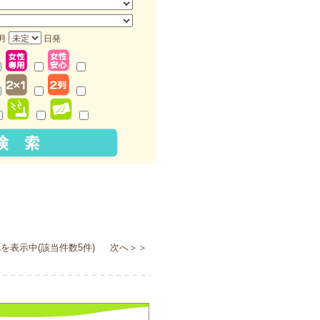
月
日発
を表示中(該当件数5件) 次へ＞＞