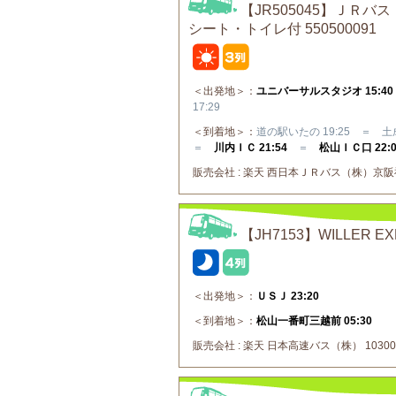
【JR505045】Ｊ
シート・トイレ付 550500091
＜出発地＞：
ユニバーサルスタジオ 15:40
17:29
＜到着地＞：
道の駅いたの 19:25 ＝ 土
＝
川内ＩＣ 21:54
＝
松山ＩＣ口 22:0
販売会社 : 楽天 西日本ＪＲバス（株）京阪神⇔
【JH7153】WILLER 
＜出発地＞：
ＵＳＪ 23:20
＜到着地＞：
松山一番町三越前 05:30
販売会社 : 楽天 日本高速バス（株） 10300