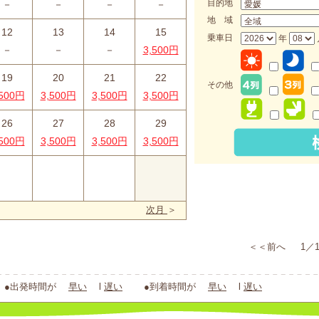
目的地
－
－
－
－
地 域
12
13
14
15
乗車日
年
－
－
－
3,500円
19
20
21
22
その他
,500円
3,500円
3,500円
3,500円
26
27
28
29
,500円
3,500円
3,500円
3,500円
_
次月
＞
＜＜前へ 1／1
出発時間が
早い
l
遅い
●到着時間が
早い
l
遅い