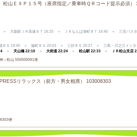
Ｒバス 松山ＥＸＰ１５号（座席指定／乗車時ＱＲコード提示必須）
＝ 大阪駅ＪＲ高速ＢＴ 16:25 ＝ ＪＲなんば湊町ＢＴ 16:40 ＝ 三宮バス
成ＢＳ 19:45 ＝ 脇町ＢＳ 20:03 ＝ 三好ＢＳ 20:27 ＝ 三島・川之江インター
4
＝
天山橋 22:10
＝
大街道 22:24
＝
松山駅 22:33
＝
ＪＲ松山支店 22
松山 550500091便
EXPRESSリラックス（前方・男女相席） 103008303
8303便