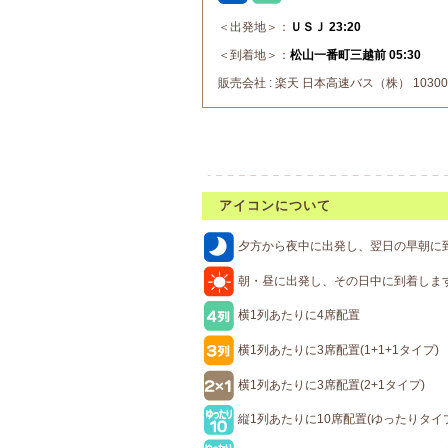
＜出発地＞：
ＵＳＪ 23:20
＜到着地＞：
松山一番町三越前 05:30
販売会社 : 楽天 日本高速バス（株） 10300
アイコンについて
夕方から夜中に出発し、翌日の早朝に
朝・昼に出発し、その日中に到着しま
横1列あたりに4席配置
横1列あたりに3席配置(1+1+1タイプ)
横1列あたりに3席配置(2+1タイプ)
縦1列あたりに10席配置(ゆったりタイ