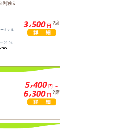
３列独立
?席
円
ターミナル
 21:04
:45
円 ～
?席
円