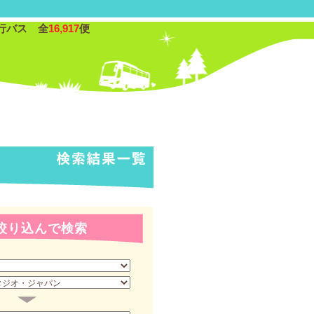
行バス 全
16,917
便
絞り込んで検索