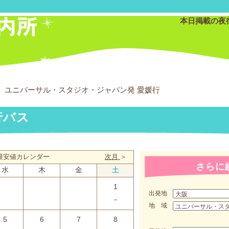
本日掲載の夜
ユニバーサル・スタジオ・ジャパン発 愛媛行
行バス
月 最安値カレンダー
次月
＞
さらに
水
木
金
土
1
出発地
－
地 域
5
6
7
8