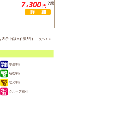
?席
円
を表示中(該当件数5件) 次へ＞＞
学生割引
往復割引
幼児割引
グループ割引