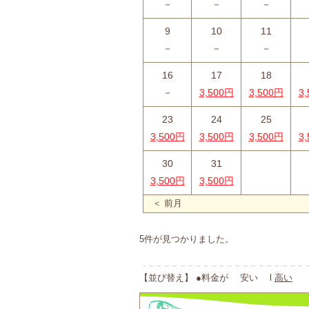
－
－
－
9
10
11
－
－
－
16
17
18
－
3,500円
3,500円
3
23
24
25
3,500円
3,500円
3,500円
3
30
31
3,500円
3,500円
＜ 前月
5件が見つかりました。
【並び替え】 ●料金が 安い l
高い
●