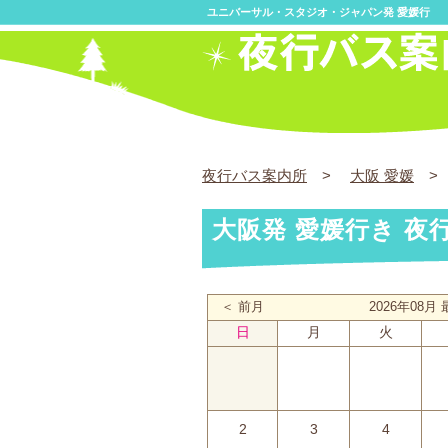
ユニバーサル・スタジオ・ジャパン発 愛媛行
夜行バス案内所
>
大阪 愛媛
> 
大阪発 愛媛行き 夜
＜ 前月
2026年08
日
月
火
2
3
4