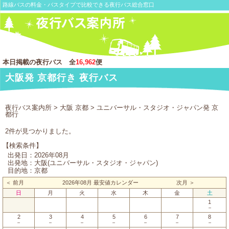
路線バスの料金・バスタイプで比較できる夜行バス総合窓口
本日掲載の夜行バス 全
16,962
便
大阪発 京都行き 夜行バス
夜行バス案内所
>
大阪 京都
> ユニバーサル・スタジオ・ジャパン発 京
都行
2件が見つかりました。
【検索条件】
出発日：2026年08月
出発地：大阪(ユニバーサル・スタジオ・ジャパン)
目的地：京都
＜ 前月
2026年08月 最安値カレンダー
次月 ＞
日
月
火
水
木
金
土
1
－
2
3
4
5
6
7
8
－
－
－
－
－
－
－