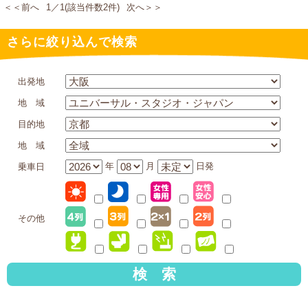
＜＜前へ
1／1(該当件数2件)
次へ＞＞
さらに絞り込んで検索
出発地
地 域
目的地
地 域
年
月
日発
乗車日
その他
検 索