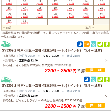
9
10
11
12
13
14
15
2,500円
2,500円
2,500円
2,500円
2,500円
2,500円
2,500円
16
17
18
19
20
21
22
2,500円
2,500円
2,200円
2,200円
2,200円
2,200円
2,200円
23
24
25
26
27
28
29
2,200円
2,200円
2,200円
2,200円
2,200円
2,200円
2,200円
30
31
2,200円
2,200円
＜ 前月
次月 ＞
表示金額はその日の最安値価格です。日にちをクリックすると、その日で出発する商品
一覧を表示します。
SY3302-2 神戸･大阪⇒京都♪独立3列シート♪(トイレ付) *5月～(通常)
＜出発地＞：
神戸市 20:20 ＝
ＵＳＪ 21:00
＝ 難波 21:30
＜到着地＞：
京都八条 22:40
販売会社 : さくら観光 株式会社 昌栄交通 SY3302-133便
2200～2500
?
円
席
SY3302-2 神戸･大阪⇒京都♪独立3列シート♪(トイレ付) *5月～(通常)
＜出発地＞：
神戸市 20:20 ＝
ＵＳＪ 21:00
＝ 難波 21:30
＜到着地＞：
京都八条 22:40
販売会社 : どっとこむライナー 株式会社 昌栄交通 SY3302-133便
2200～2500
?
円
席