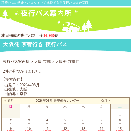
路線バスの料金・バスタイプで比較できる夜行バス総合窓口
本日掲載の夜行バス 全
16,960
便
大阪発 京都行き 夜行バス
夜行バス案内所
>
大阪 京都
> 大阪発 京都行
2件が見つかりました。
【検索条件】
出発日：2026年08月
出発地：大阪
目的地：京都
＜ 前月
2026年08月 最安値カレンダー
次月 ＞
日
月
火
水
木
金
土
1
－
2
3
4
5
6
7
8
－
－
－
－
－
－
－
9
10
11
12
13
14
15