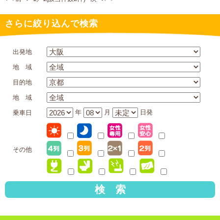
さらに絞り込んで検索
出発地
地 域
目的地
地 域
年
月
日発
乗車日
その他
検 索