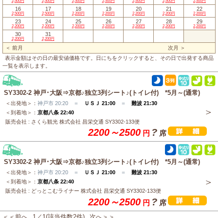
2,500円
2,500円
2,500円
2,500円
2,500円
2,500円
2,500円
16
17
18
19
20
21
22
2,500円
2,500円
2,200円
2,200円
2,200円
2,200円
2,200円
23
24
25
26
27
28
29
2,200円
2,200円
2,200円
2,200円
2,200円
2,200円
2,200円
30
31
2,200円
2,200円
＜ 前月
次月 ＞
表示金額はその日の最安値価格です。日にちをクリックすると、その日で出発する商品
一覧を表示します。
SY3302-2 神戸･大阪⇒京都♪独立3列シート♪(トイレ付) *5月～(通常)
＜出発地＞：
神戸市 20:20 ＝
ＵＳＪ 21:00
＝
難波 21:30
＜到着地＞：
京都八条 22:40
販売会社 : さくら観光 株式会社 昌栄交通 SY3302-133便
2200～2500
?
円
席
SY3302-2 神戸･大阪⇒京都♪独立3列シート♪(トイレ付) *5月～(通常)
＜出発地＞：
神戸市 20:20 ＝
ＵＳＪ 21:00
＝
難波 21:30
＜到着地＞：
京都八条 22:40
販売会社 : どっとこむライナー 株式会社 昌栄交通 SY3302-133便
2200～2500
?
円
席
＜＜前へ
1／1(該当件数2件)
次へ＞＞