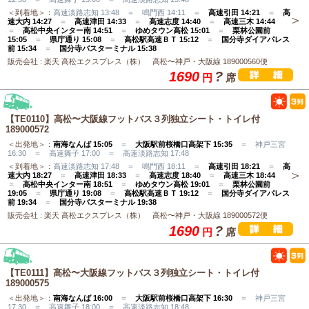
＜到着地＞：
高速淡路志知 13:48 ＝ 鳴門西 14:11 ＝
高速引田 14:21
＝
高
速大内 14:27
＝
高速津田 14:33
＝
高速志度 14:40
＝
高速三木 14:44
＝
高松中央インター南 14:51
＝
ゆめタウン高松 15:01
＝
栗林公園前
15:05
＝
県庁通り 15:08
＝
高松駅高速ＢＴ 15:12
＝
国分寺ダイアパレス
前 15:34
＝
国分寺バスターミナル 15:38
販売会社 : 楽天 高松エクスプレス（株） 高松〜神戸・大阪線 189000560便
1690
?
円
席
【TE0110】高松〜大阪線フットバス３列独立シート・トイレ付
189000572
＜出発地＞：
南海なんば 15:05
＝
大阪駅前桜橋口高架下 15:35
＝ 神戸三宮
16:30 ＝ 高速舞子 17:00 ＝ 高速淡路志知 17:48
＜到着地＞：
高速淡路志知 17:48 ＝ 鳴門西 18:11 ＝
高速引田 18:21
＝
高
速大内 18:27
＝
高速津田 18:33
＝
高速志度 18:40
＝
高速三木 18:44
＝
高松中央インター南 18:51
＝
ゆめタウン高松 19:01
＝
栗林公園前
19:05
＝
県庁通り 19:08
＝
高松駅高速ＢＴ 19:12
＝
国分寺ダイアパレス
前 19:34
＝
国分寺バスターミナル 19:38
販売会社 : 楽天 高松エクスプレス（株） 高松〜神戸・大阪線 189000572便
1690
?
円
席
【TE0111】高松〜大阪線フットバス３列独立シート・トイレ付
189000575
＜出発地＞：
南海なんば 16:00
＝
大阪駅前桜橋口高架下 16:30
＝ 神戸三宮
17:30 ＝ 高速舞子 18:00 ＝ 高速淡路志知 18:48