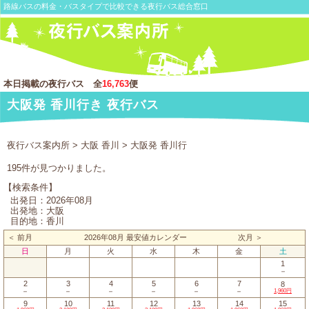
路線バスの料金・バスタイプで比較できる夜行バス総合窓口
本日掲載の夜行バス 全
16,763
便
大阪発 香川行き 夜行バス
夜行バス案内所
>
大阪 香川
> 大阪発 香川行
195件が見つかりました。
【検索条件】
出発日：2026年08月
出発地：大阪
目的地：香川
＜ 前月
2026年08月 最安値カレンダー
次月 ＞
日
月
火
水
木
金
土
1
－
2
3
4
5
6
7
8
－
－
－
－
－
－
1,960円
9
10
11
12
13
14
15