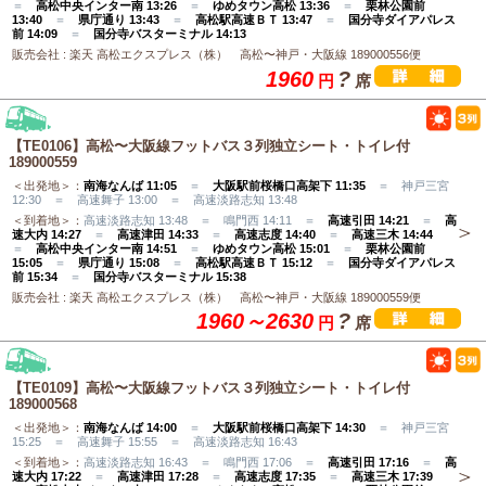
＝
高松中央インター南 13:26
＝
ゆめタウン高松 13:36
＝
栗林公園前
13:40
＝
県庁通り 13:43
＝
高松駅高速ＢＴ 13:47
＝
国分寺ダイアパレス
前 14:09
＝
国分寺バスターミナル 14:13
販売会社 : 楽天 高松エクスプレス（株） 高松〜神戸・大阪線 189000556便
1960
?
円
席
【TE0106】高松〜大阪線フットバス３列独立シート・トイレ付
189000559
＜出発地＞：
南海なんば 11:05
＝
大阪駅前桜橋口高架下 11:35
＝ 神戸三宮
12:30 ＝ 高速舞子 13:00 ＝ 高速淡路志知 13:48
＜到着地＞：
高速淡路志知 13:48 ＝ 鳴門西 14:11 ＝
高速引田 14:21
＝
高
速大内 14:27
＝
高速津田 14:33
＝
高速志度 14:40
＝
高速三木 14:44
＝
高松中央インター南 14:51
＝
ゆめタウン高松 15:01
＝
栗林公園前
15:05
＝
県庁通り 15:08
＝
高松駅高速ＢＴ 15:12
＝
国分寺ダイアパレス
前 15:34
＝
国分寺バスターミナル 15:38
販売会社 : 楽天 高松エクスプレス（株） 高松〜神戸・大阪線 189000559便
1960～2630
?
円
席
【TE0109】高松〜大阪線フットバス３列独立シート・トイレ付
189000568
＜出発地＞：
南海なんば 14:00
＝
大阪駅前桜橋口高架下 14:30
＝ 神戸三宮
15:25 ＝ 高速舞子 15:55 ＝ 高速淡路志知 16:43
＜到着地＞：
高速淡路志知 16:43 ＝ 鳴門西 17:06 ＝
高速引田 17:16
＝
高
速大内 17:22
＝
高速津田 17:28
＝
高速志度 17:35
＝
高速三木 17:39