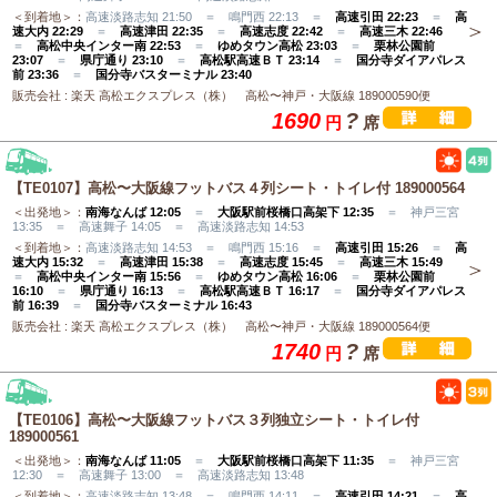
＜到着地＞：
高速淡路志知 21:50 ＝ 鳴門西 22:13 ＝
高速引田 22:23
＝
高
速大内 22:29
＝
高速津田 22:35
＝
高速志度 22:42
＝
高速三木 22:46
＝
高松中央インター南 22:53
＝
ゆめタウン高松 23:03
＝
栗林公園前
23:07
＝
県庁通り 23:10
＝
高松駅高速ＢＴ 23:14
＝
国分寺ダイアパレス
前 23:36
＝
国分寺バスターミナル 23:40
販売会社 : 楽天 高松エクスプレス（株） 高松〜神戸・大阪線 189000590便
1690
?
円
席
【TE0107】高松〜大阪線フットバス４列シート・トイレ付 189000564
＜出発地＞：
南海なんば 12:05
＝
大阪駅前桜橋口高架下 12:35
＝ 神戸三宮
13:35 ＝ 高速舞子 14:05 ＝ 高速淡路志知 14:53
＜到着地＞：
高速淡路志知 14:53 ＝ 鳴門西 15:16 ＝
高速引田 15:26
＝
高
速大内 15:32
＝
高速津田 15:38
＝
高速志度 15:45
＝
高速三木 15:49
＝
高松中央インター南 15:56
＝
ゆめタウン高松 16:06
＝
栗林公園前
16:10
＝
県庁通り 16:13
＝
高松駅高速ＢＴ 16:17
＝
国分寺ダイアパレス
前 16:39
＝
国分寺バスターミナル 16:43
販売会社 : 楽天 高松エクスプレス（株） 高松〜神戸・大阪線 189000564便
1740
?
円
席
【TE0106】高松〜大阪線フットバス３列独立シート・トイレ付
189000561
＜出発地＞：
南海なんば 11:05
＝
大阪駅前桜橋口高架下 11:35
＝ 神戸三宮
12:30 ＝ 高速舞子 13:00 ＝ 高速淡路志知 13:48
＜到着地＞：
高速淡路志知 13:48 ＝ 鳴門西 14:11 ＝
高速引田 14:21
＝
高