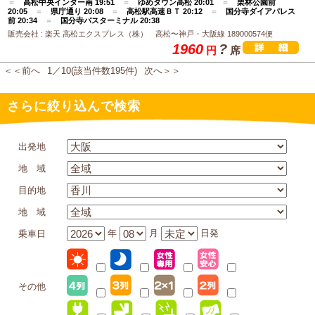
＝
高松中央インター南 19:51
＝
ゆめタウン高松 20:01
＝
栗林公園前
20:05
＝
県庁通り 20:08
＝
高松駅高速ＢＴ 20:12
＝
国分寺ダイアパレス
前 20:34
＝
国分寺バスターミナル 20:38
販売会社 : 楽天 高松エクスプレス（株） 高松〜神戸・大阪線 189000574便
1960
?
円
席
＜＜前へ
1／10(該当件数195件)
次へ＞＞
さらに絞り込んで検索
出発地
地 域
目的地
地 域
年
月
日発
乗車日
その他