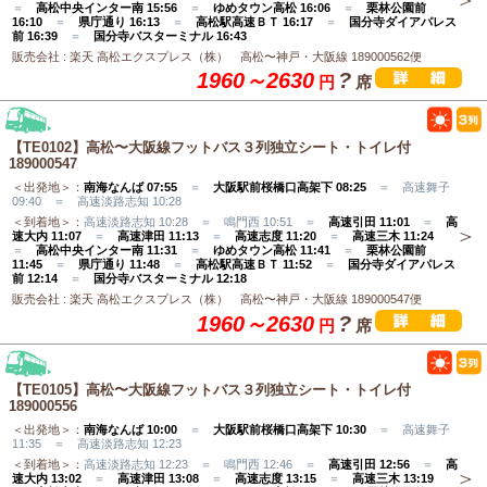
＝
高松中央インター南 15:56
＝
ゆめタウン高松 16:06
＝
栗林公園前
16:10
＝
県庁通り 16:13
＝
高松駅高速ＢＴ 16:17
＝
国分寺ダイアパレス
前 16:39
＝
国分寺バスターミナル 16:43
販売会社 : 楽天 高松エクスプレス（株） 高松〜神戸・大阪線 189000562便
1960～2630
?
円
席
【TE0102】高松〜大阪線フットバス３列独立シート・トイレ付
189000547
＜出発地＞：
南海なんば 07:55
＝
大阪駅前桜橋口高架下 08:25
＝ 高速舞子
09:40 ＝ 高速淡路志知 10:28
＜到着地＞：
高速淡路志知 10:28 ＝ 鳴門西 10:51 ＝
高速引田 11:01
＝
高
速大内 11:07
＝
高速津田 11:13
＝
高速志度 11:20
＝
高速三木 11:24
＝
高松中央インター南 11:31
＝
ゆめタウン高松 11:41
＝
栗林公園前
11:45
＝
県庁通り 11:48
＝
高松駅高速ＢＴ 11:52
＝
国分寺ダイアパレス
前 12:14
＝
国分寺バスターミナル 12:18
販売会社 : 楽天 高松エクスプレス（株） 高松〜神戸・大阪線 189000547便
1960～2630
?
円
席
【TE0105】高松〜大阪線フットバス３列独立シート・トイレ付
189000556
＜出発地＞：
南海なんば 10:00
＝
大阪駅前桜橋口高架下 10:30
＝ 高速舞子
11:35 ＝ 高速淡路志知 12:23
＜到着地＞：
高速淡路志知 12:23 ＝ 鳴門西 12:46 ＝
高速引田 12:56
＝
高
速大内 13:02
＝
高速津田 13:08
＝
高速志度 13:15
＝
高速三木 13:19