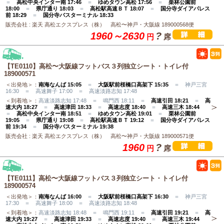
＝
高松中央インター南 17:46
＝
ゆめタウン高松 17:56
＝
栗林公園前
18:00
＝
県庁通り 18:03
＝
高松駅高速ＢＴ 18:07
＝
国分寺ダイアパレス
前 18:29
＝
国分寺バスターミナル 18:33
販売会社 : 楽天 高松エクスプレス（株） 高松〜神戸・大阪線 189000568便
1960～2630
?
円
席
【TE0110】高松〜大阪線フットバス３列独立シート・トイレ付
189000571
＜出発地＞：
南海なんば 15:05
＝
大阪駅前桜橋口高架下 15:35
＝ 神戸三宮
16:30 ＝ 高速舞子 17:00 ＝ 高速淡路志知 17:48
＜到着地＞：
高速淡路志知 17:48 ＝ 鳴門西 18:11 ＝
高速引田 18:21
＝
高
速大内 18:27
＝
高速津田 18:33
＝
高速志度 18:40
＝
高速三木 18:44
＝
高松中央インター南 18:51
＝
ゆめタウン高松 19:01
＝
栗林公園前
19:05
＝
県庁通り 19:08
＝
高松駅高速ＢＴ 19:12
＝
国分寺ダイアパレス
前 19:34
＝
国分寺バスターミナル 19:38
販売会社 : 楽天 高松エクスプレス（株） 高松〜神戸・大阪線 189000571便
1960
?
円
席
【TE0111】高松〜大阪線フットバス３列独立シート・トイレ付
189000574
＜出発地＞：
南海なんば 16:00
＝
大阪駅前桜橋口高架下 16:30
＝ 神戸三宮
17:30 ＝ 高速舞子 18:00 ＝ 高速淡路志知 18:48
＜到着地＞：
高速淡路志知 18:48 ＝ 鳴門西 19:11 ＝
高速引田 19:21
＝
高
速大内 19:27
＝
高速津田 19:33
＝
高速志度 19:40
＝
高速三木 19:44