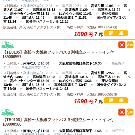
09:40 ＝ 高速淡路志知 10:28
＜到着地＞：
高速淡路志知 10:28 ＝ 鳴門西 10:51 ＝
高速引田 11:01
＝
高
速大内 11:07
＝
高速津田 11:13
＝
高速志度 11:20
＝
高速三木 11:24
＝
高松中央インター南 11:31
＝
ゆめタウン高松 11:41
＝
栗林公園前
11:45
＝
県庁通り 11:48
＝
高松駅高速ＢＴ 11:52
＝
国分寺ダイアパレス
前 12:14
＝
国分寺バスターミナル 12:18
販売会社 : 楽天 高松エクスプレス（株） 高松〜神戸・大阪線 189000548便
1690
?
円
席
【TE0105】高松〜大阪線フットバス３列独立シート・トイレ付
189000557
＜出発地＞：
南海なんば 10:00
＝
大阪駅前桜橋口高架下 10:30
＝ 高速舞子
11:35 ＝ 高速淡路志知 12:23
＜到着地＞：
高速淡路志知 12:23 ＝ 鳴門西 12:46 ＝
高速引田 12:56
＝
高
速大内 13:02
＝
高速津田 13:08
＝
高速志度 13:15
＝
高速三木 13:19
＝
高松中央インター南 13:26
＝
ゆめタウン高松 13:36
＝
栗林公園前
13:40
＝
県庁通り 13:43
＝
高松駅高速ＢＴ 13:47
＝
国分寺ダイアパレス
前 14:09
＝
国分寺バスターミナル 14:13
販売会社 : 楽天 高松エクスプレス（株） 高松〜神戸・大阪線 189000557便
1690
?
円
席
【TE0106】高松〜大阪線フットバス３列独立シート・トイレ付
189000560
＜出発地＞：
南海なんば 11:05
＝
大阪駅前桜橋口高架下 11:35
＝ 神戸三宮
12:30 ＝ 高速舞子 13:00 ＝ 高速淡路志知 13:48