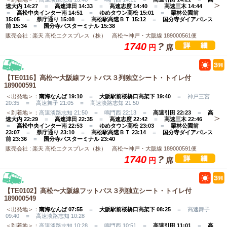
速大内 14:27
＝
高速津田 14:33
＝
高速志度 14:40
＝
高速三木 14:44
＝
高松中央インター南 14:51
＝
ゆめタウン高松 15:01
＝
栗林公園前
15:05
＝
県庁通り 15:08
＝
高松駅高速ＢＴ 15:12
＝
国分寺ダイアパレス
前 15:34
＝
国分寺バスターミナル 15:38
販売会社 : 楽天 高松エクスプレス（株） 高松〜神戸・大阪線 189000561便
1740
?
円
席
【TE0116】高松〜大阪線フットバス３列独立シート・トイレ付
189000591
＜出発地＞：
南海なんば 19:10
＝
大阪駅前桜橋口高架下 19:40
＝ 神戸三宮
20:35 ＝ 高速舞子 21:05 ＝ 高速淡路志知 21:50
＜到着地＞：
高速淡路志知 21:50 ＝ 鳴門西 22:13 ＝
高速引田 22:23
＝
高
速大内 22:29
＝
高速津田 22:35
＝
高速志度 22:42
＝
高速三木 22:46
＝
高松中央インター南 22:53
＝
ゆめタウン高松 23:03
＝
栗林公園前
23:07
＝
県庁通り 23:10
＝
高松駅高速ＢＴ 23:14
＝
国分寺ダイアパレス
前 23:36
＝
国分寺バスターミナル 23:40
販売会社 : 楽天 高松エクスプレス（株） 高松〜神戸・大阪線 189000591便
1740
?
円
席
【TE0102】高松〜大阪線フットバス３列独立シート・トイレ付
189000549
＜出発地＞：
南海なんば 07:55
＝
大阪駅前桜橋口高架下 08:25
＝ 高速舞子
09:40 ＝ 高速淡路志知 10:28
＜到着地＞：
高速淡路志知 10:28 ＝ 鳴門西 10:51 ＝
高速引田 11:01
＝
高