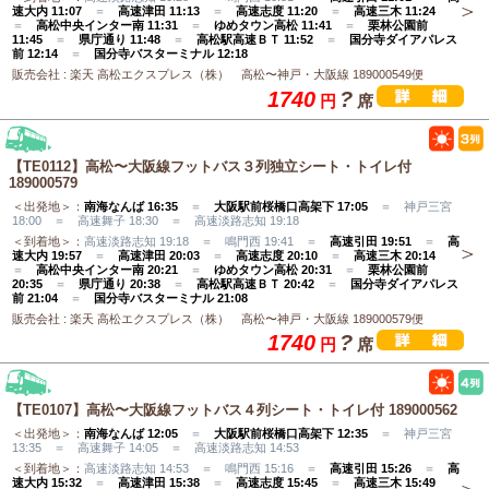
速大内 11:07
＝
高速津田 11:13
＝
高速志度 11:20
＝
高速三木 11:24
＝
高松中央インター南 11:31
＝
ゆめタウン高松 11:41
＝
栗林公園前
11:45
＝
県庁通り 11:48
＝
高松駅高速ＢＴ 11:52
＝
国分寺ダイアパレス
前 12:14
＝
国分寺バスターミナル 12:18
販売会社 : 楽天 高松エクスプレス（株） 高松〜神戸・大阪線 189000549便
1740
?
円
席
【TE0112】高松〜大阪線フットバス３列独立シート・トイレ付
189000579
＜出発地＞：
南海なんば 16:35
＝
大阪駅前桜橋口高架下 17:05
＝ 神戸三宮
18:00 ＝ 高速舞子 18:30 ＝ 高速淡路志知 19:18
＜到着地＞：
高速淡路志知 19:18 ＝ 鳴門西 19:41 ＝
高速引田 19:51
＝
高
速大内 19:57
＝
高速津田 20:03
＝
高速志度 20:10
＝
高速三木 20:14
＝
高松中央インター南 20:21
＝
ゆめタウン高松 20:31
＝
栗林公園前
20:35
＝
県庁通り 20:38
＝
高松駅高速ＢＴ 20:42
＝
国分寺ダイアパレス
前 21:04
＝
国分寺バスターミナル 21:08
販売会社 : 楽天 高松エクスプレス（株） 高松〜神戸・大阪線 189000579便
1740
?
円
席
【TE0107】高松〜大阪線フットバス４列シート・トイレ付 189000562
＜出発地＞：
南海なんば 12:05
＝
大阪駅前桜橋口高架下 12:35
＝ 神戸三宮
13:35 ＝ 高速舞子 14:05 ＝ 高速淡路志知 14:53
＜到着地＞：
高速淡路志知 14:53 ＝ 鳴門西 15:16 ＝
高速引田 15:26
＝
高
速大内 15:32
＝
高速津田 15:38
＝
高速志度 15:45
＝
高速三木 15:49