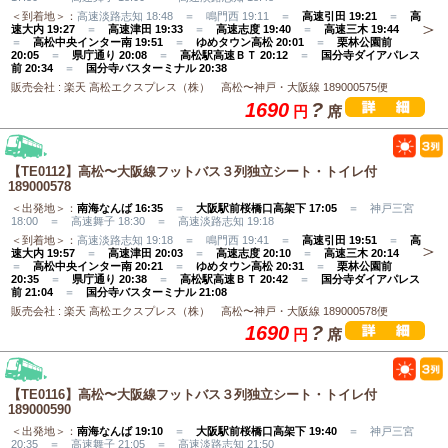
＜到着地＞：
高速淡路志知 18:48 ＝ 鳴門西 19:11 ＝
高速引田 19:21
＝
高
速大内 19:27
＝
高速津田 19:33
＝
高速志度 19:40
＝
高速三木 19:44
＝
高松中央インター南 19:51
＝
ゆめタウン高松 20:01
＝
栗林公園前
20:05
＝
県庁通り 20:08
＝
高松駅高速ＢＴ 20:12
＝
国分寺ダイアパレス
前 20:34
＝
国分寺バスターミナル 20:38
販売会社 : 楽天 高松エクスプレス（株） 高松〜神戸・大阪線 189000575便
1690
?
円
席
【TE0112】高松〜大阪線フットバス３列独立シート・トイレ付
189000578
＜出発地＞：
南海なんば 16:35
＝
大阪駅前桜橋口高架下 17:05
＝ 神戸三宮
18:00 ＝ 高速舞子 18:30 ＝ 高速淡路志知 19:18
＜到着地＞：
高速淡路志知 19:18 ＝ 鳴門西 19:41 ＝
高速引田 19:51
＝
高
速大内 19:57
＝
高速津田 20:03
＝
高速志度 20:10
＝
高速三木 20:14
＝
高松中央インター南 20:21
＝
ゆめタウン高松 20:31
＝
栗林公園前
20:35
＝
県庁通り 20:38
＝
高松駅高速ＢＴ 20:42
＝
国分寺ダイアパレス
前 21:04
＝
国分寺バスターミナル 21:08
販売会社 : 楽天 高松エクスプレス（株） 高松〜神戸・大阪線 189000578便
1690
?
円
席
【TE0116】高松〜大阪線フットバス３列独立シート・トイレ付
189000590
＜出発地＞：
南海なんば 19:10
＝
大阪駅前桜橋口高架下 19:40
＝ 神戸三宮
20:35 ＝ 高速舞子 21:05 ＝ 高速淡路志知 21:50