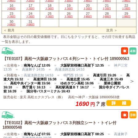
1,960円
3,100円
3,100円
3,100円
1,960円
1,960円
1,960円
16
17
18
19
20
21
22
1,960円
1,740円
1,740円
1,740円
1,740円
1,740円
1,740円
23
24
25
26
27
28
29
1,740円
1,740円
1,740円
1,740円
1,960円
1,690円
1,960円
30
31
1,690円
1,690円
＜ 前月
次月 ＞
表示金額はその日の最安値価格です。日にちをクリックすると、その日で出発する商品
一覧を表示します。
【TE0107】高松〜大阪線フットバス４列シート・トイレ付 189000563
＜出発地＞：
南海なんば 12:05
＝
大阪駅前桜橋口高架下 12:35
＝ 神戸三宮
13:35 ＝ 高速舞子 14:05 ＝ 高速淡路志知 14:53
＜到着地＞：
高速淡路志知 14:53 ＝ 鳴門西 15:16 ＝
高速引田 15:26
＝
高
速大内 15:32
＝
高速津田 15:38
＝
高速志度 15:45
＝
高速三木 15:49
＝
高松中央インター南 15:56
＝
ゆめタウン高松 16:06
＝
栗林公園前
16:10
＝
県庁通り 16:13
＝
高松駅高速ＢＴ 16:17
＝
国分寺ダイアパレス
前 16:39
＝
国分寺バスターミナル 16:43
販売会社 : 楽天 高松エクスプレス（株） 高松〜神戸・大阪線 189000563便
1690
?
円
席
【TE0102】高松〜大阪線フットバス３列独立シート・トイレ付
189000548
＜出発地＞：
南海なんば 07:55
＝
大阪駅前桜橋口高架下 08:25
＝ 高速舞子