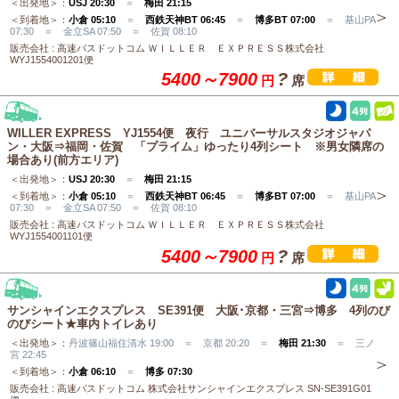
＜出発地＞：
USJ 20:30
＝
梅田 21:15
＜到着地＞：
小倉 05:10
＝
西鉄天神BT 06:45
＝
博多BT 07:00
＝ 基山PA
07:30 ＝ 金立SA 07:50 ＝ 佐賀 08:10
販売会社 : 高速バスドットコム ＷＩＬＬＥＲ ＥＸＰＲＥＳＳ株式会社
WYJ1554001201便
5400～7900
?
円
席
WILLER EXPRESS YJ1554便 夜行 ユニバーサルスタジオジャパ
ン・大阪⇒福岡・佐賀 「プライム」ゆったり4列シート ※男女隣席の
場合あり(前方エリア)
＜出発地＞：
USJ 20:30
＝
梅田 21:15
＜到着地＞：
小倉 05:10
＝
西鉄天神BT 06:45
＝
博多BT 07:00
＝ 基山PA
07:30 ＝ 金立SA 07:50 ＝ 佐賀 08:10
販売会社 : 高速バスドットコム ＷＩＬＬＥＲ ＥＸＰＲＥＳＳ株式会社
WYJ1554001101便
5400～7900
?
円
席
サンシャインエクスプレス SE391便 大阪･京都・三宮⇒博多 4列のび
のびシート★車内トイレあり
＜出発地＞：
丹波篠山福住清水 19:00 ＝ 京都 20:20 ＝
梅田 21:30
＝ 三ノ
宮 22:45
＜到着地＞：
小倉 06:10
＝
博多 07:30
販売会社 : 高速バスドットコム 株式会社サンシャインエクスプレス SN-SE391G01