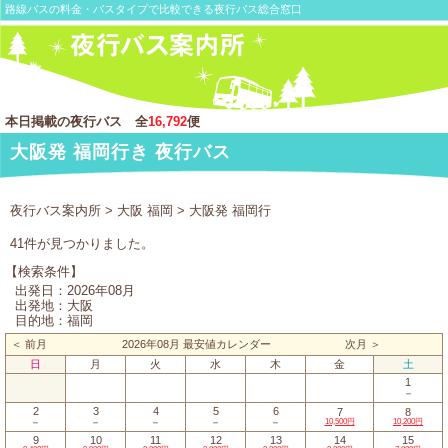
路線バスの料金・バスタイプで比較できる夜行バス総合窓口
本日掲載の夜行バス 全
16,792
便
大阪発 福岡行き 夜行バス
夜行バス案内所
>
大阪 福岡
> 大阪発 福岡行
41件が見つかりました。
【検索条件】
出発日：2026年08月
出発地：大阪
目的地：福岡
＜ 前月
2026年08月 最安値カレンダー
次月 ＞
日
月
火
水
木
金
土
1
－
2
3
4
5
6
7
8
－
－
－
－
－
10,500円
10,200円
9
10
11
12
13
14
15