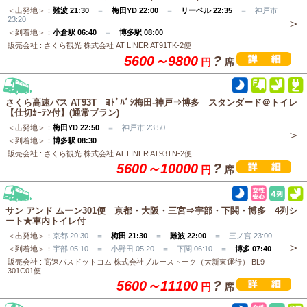
＜出発地＞：
難波 21:30
＝
梅田YD 22:00
＝
リーベル 22:35
＝ 神戸市
23:20
＜到着地＞：
小倉駅 06:40
＝
博多駅 08:00
販売会社 : さくら観光 株式会社 AT LINER AT91TK-2便
5600～9800
?
円
席
さくら高速バス AT93T ﾖﾄﾞﾊﾞｼ梅田-神戸⇒博多 スタンダード＠トイレ
【仕切ｶｰﾃﾝ付】(通常プラン)
＜出発地＞：
梅田YD 22:50
＝ 神戸市 23:50
＜到着地＞：
博多駅 08:30
販売会社 : さくら観光 株式会社 AT LINER AT93TN-2便
5600～10000
?
円
席
サン アンド ムーン301便 京都・大阪・三宮⇒宇部・下関・博多 4列シ
ート★車内トイレ付
＜出発地＞：
京都 20:30 ＝
梅田 21:30
＝
難波 22:00
＝ 三ノ宮 23:00
＜到着地＞：
宇部 05:10 ＝ 小野田 05:20 ＝ 下関 06:10 ＝
博多 07:40
販売会社 : 高速バスドットコム 株式会社ブルーストーク（大新東運行） BL9-
301C01便
5600～11100
?
円
席