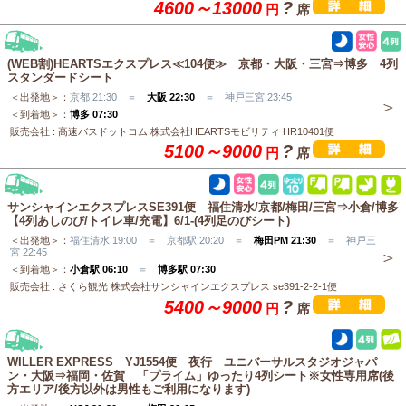
4600～13000
?
円
席
(WEB割)HEARTSエクスプレス≪104便≫ 京都・大阪・三宮⇒博多 4列
スタンダードシート
＜出発地＞：
京都 21:30 ＝
大阪 22:30
＝ 神戸三宮 23:45
＜到着地＞：
博多 07:30
販売会社 : 高速バスドットコム 株式会社HEARTSモビリティ HR10401便
5100～9000
?
円
席
サンシャインエクスプレスSE391便 福住清水/京都/梅田/三宮⇒小倉/博多
【4列あしのび/トイレ車/充電】6/1-(4列足のびシート)
＜出発地＞：
福住清水 19:00 ＝ 京都駅 20:20 ＝
梅田PM 21:30
＝ 神戸三
宮 22:45
＜到着地＞：
小倉駅 06:10
＝
博多駅 07:30
販売会社 : さくら観光 株式会社サンシャインエクスプレス se391-2-2-1便
5400～9000
?
円
席
WILLER EXPRESS YJ1554便 夜行 ユニバーサルスタジオジャパ
ン・大阪⇒福岡・佐賀 「プライム」ゆったり4列シート※女性専用席(後
方エリア/後方以外は男性もご利用になります)