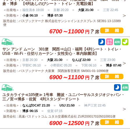
倉・博多 【4列あしのびシート・トイレ・充電設備】
＜出発地＞：
福住清水 19:00 ＝ 京都 20:20 ＝
大阪 21:30
＝ 三宮 22:45
＜到着地＞：
小倉 06:10
＝
博多 07:30
販売会社 : バスブックマーク 株式会社サンシャインエクスプレス SE391-13-13389
便
6700～11000
?
円
席
サン アンド ムーン 301便 関西⇒山口・福岡【4列シート・トイレ・
USB・Wi-Fi・仕切りカーテン・女性安心・車内除菌済】
＜出発地＞：
京都 20:30 ＝
大阪 21:30
＝
なんば 22:00
＝ 三宮 23:00
＜到着地＞：
宇部IC 05:10 ＝ 小野田IC 05:20 ＝ 下関 06:10 ＝
博多 07:40
販売会社 : バスブックマーク 大新東 関西旅客営業所 SM301-01-10996便
6900～11100
?
円
席
ユタカライナ≪105便≫ 1号車 難波・ユニバーサルスタジオジャパン・
三ノ宮⇒博多・佐賀 4列スタンダードシート
＜出発地＞：
なんばOCAT 21:20
＝
USJ 21:50
＝ 神戸三宮 22:45
＜到着地＞：
博多 06:15
＝ 佐賀 07:15
販売会社 : 高速バスドットコム ユタカ交通株式会社 ZUR2000170105010001便
6900～12500
?
円
席