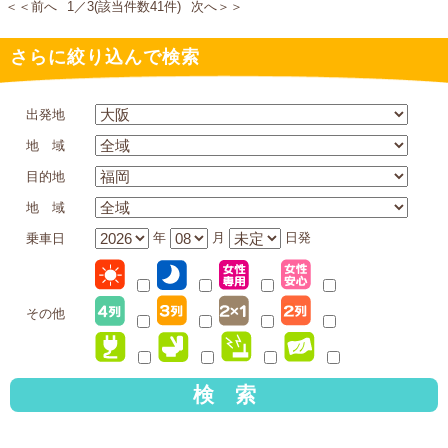
＜＜前へ
1／3(該当件数41件)
次へ＞＞
さらに絞り込んで検索
出発地
地 域
目的地
地 域
年
月
日発
乗車日
その他
検 索