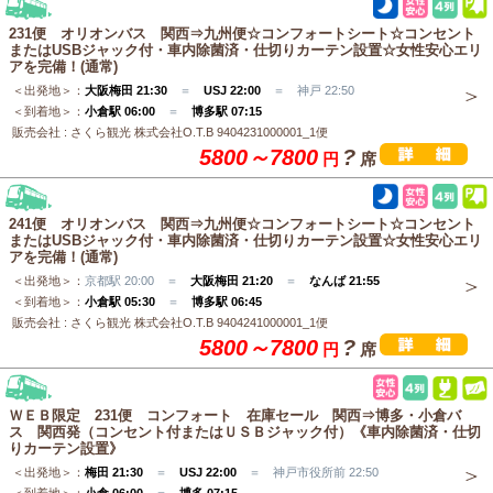
231便 オリオンバス 関西⇒九州便☆コンフォートシート☆コンセント
またはUSBジャック付・車内除菌済・仕切りカーテン設置☆女性安心エリ
アを完備！(通常)
＜出発地＞：
大阪梅田 21:30
＝
USJ 22:00
＝ 神戸 22:50
＜到着地＞：
小倉駅 06:00
＝
博多駅 07:15
販売会社 : さくら観光 株式会社O.T.B 9404231000001_1便
5800～7800
?
円
席
241便 オリオンバス 関西⇒九州便☆コンフォートシート☆コンセント
またはUSBジャック付・車内除菌済・仕切りカーテン設置☆女性安心エリ
アを完備！(通常)
＜出発地＞：
京都駅 20:00 ＝
大阪梅田 21:20
＝
なんば 21:55
＜到着地＞：
小倉駅 05:30
＝
博多駅 06:45
販売会社 : さくら観光 株式会社O.T.B 9404241000001_1便
5800～7800
?
円
席
ＷＥＢ限定 231便 コンフォート 在庫セール 関西⇒博多・小倉バ
ス 関西発（コンセント付またはＵＳＢジャック付）《車内除菌済・仕切
りカーテン設置》
＜出発地＞：
梅田 21:30
＝
USJ 22:00
＝ 神戸市役所前 22:50
＜到着地＞：
小倉 06:00
＝
博多 07:15