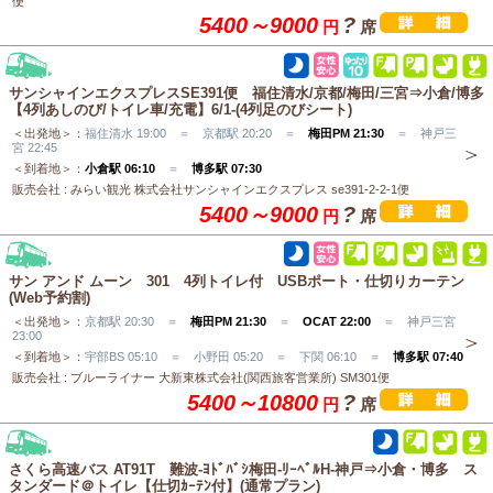
便
5400～9000
?
円
席
サンシャインエクスプレスSE391便 福住清水/京都/梅田/三宮⇒小倉/博多
【4列あしのび/トイレ車/充電】6/1-(4列足のびシート)
＜出発地＞：
福住清水 19:00 ＝ 京都駅 20:20 ＝
梅田PM 21:30
＝ 神戸三
宮 22:45
＜到着地＞：
小倉駅 06:10
＝
博多駅 07:30
販売会社 : みらい観光 株式会社サンシャインエクスプレス se391-2-2-1便
5400～9000
?
円
席
サン アンド ムーン 301 4列トイレ付 USBポート・仕切りカーテン
(Web予約割)
＜出発地＞：
京都駅 20:30 ＝
梅田PM 21:30
＝
OCAT 22:00
＝ 神戸三宮
23:00
＜到着地＞：
宇部BS 05:10 ＝ 小野田 05:20 ＝ 下関 06:10 ＝
博多駅 07:40
販売会社 : ブルーライナー 大新東株式会社(関西旅客営業所) SM301便
5400～10800
?
円
席
さくら高速バス AT91T 難波-ﾖﾄﾞﾊﾞｼ梅田‐ﾘｰﾍﾞﾙH-神戸⇒小倉・博多 ス
タンダード＠トイレ【仕切ｶｰﾃﾝ付】(通常プラン)