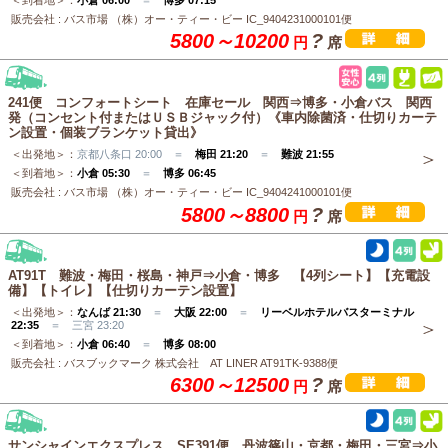
販売会社 : バス市場 （株）オー・ティー・ビー IC_9404231000101便
5800～10200
?
円
席
241便 コンフォートシート 在庫セール 関西⇒博多・小倉バス 関西
発（コンセント付またはＵＳＢジャック付）《車内除菌済・仕切りカーテ
ン設置・個装ブランケット貸出》
＜出発地＞：
京都八条口 20:00 ＝
梅田 21:20
＝
難波 21:55
＜到着地＞：
小倉 05:30
＝
博多 06:45
販売会社 : バス市場 （株）オー・ティー・ビー IC_9404241000101便
5800～8800
?
円
席
AT91T 難波・梅田・桜島・神戸⇒小倉・博多 【4列シート】【充電設
備】【トイレ】【仕切りカーテン設置】
＜出発地＞：
なんば 21:30
＝
大阪 22:00
＝
リーベルホテルバスターミナル
22:35
＝ 三宮 23:20
＜到着地＞：
小倉 06:40
＝
博多 08:00
販売会社 : バスブックマーク 株式会社 AT LINER AT91TK-9388便
6300～12500
?
円
席
サンシャインエクスプレス SE391便 丹波篠山・京都・梅田・三宮⇒小