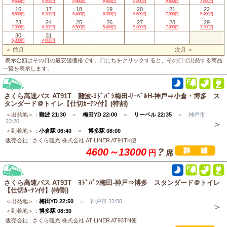
9,400円
9,900円
8,800円
8,800円
8,800円
8,800円
7,800円
16
17
18
19
20
21
22
6,500円
6,300円
6,400円
6,300円
6,600円
7,900円
5,400円
23
24
25
26
27
28
29
7,000円
6,300円
6,500円
5,400円
5,800円
7,800円
7,200円
30
31
6,300円
4,600円
＜ 前月
次月 ＞
表示金額はその日の最安値価格です。日にちをクリックすると、その日で出発する商品
一覧を表示します。
さくら高速バス AT91T 難波-ﾖﾄﾞﾊﾞｼ梅田‐ﾘｰﾍﾞﾙH-神戸⇒小倉・博多 ス
タンダード＠トイレ【仕切ｶｰﾃﾝ付】(特割)
＜出発地＞：
難波 21:30
＝
梅田YD 22:00
＝
リーベル 22:35
＝ 神戸市
23:20
＜到着地＞：
小倉駅 06:40
＝
博多駅 08:00
販売会社 : さくら観光 株式会社 AT LINER AT91TK便
4600～13000
?
円
席
さくら高速バス AT93T ﾖﾄﾞﾊﾞｼ梅田-神戸⇒博多 スタンダード＠トイレ
【仕切ｶｰﾃﾝ付】(特割)
＜出発地＞：
梅田YD 22:50
＝ 神戸市 23:50
＜到着地＞：
博多駅 08:30
販売会社 : さくら観光 株式会社 AT LINER AT93TN便