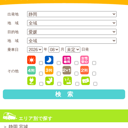
出発地
地 域
目的地
地 域
年
月
日発
乗車日
その他
検 索
エリア別で探す
＞
静岡 宮城