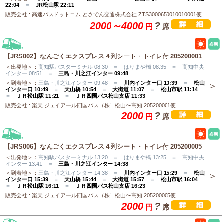
22:04
＝
JR松山駅 22:11
販売会社 : 高速バスドットコム とさでん交通株式会社 ZTS3000650010010001便
2000～4000
?
円
席
【JRS002】なんごくエクスプレス４列シート・トイレ付 205200001
＜出発地＞：
高知駅バスターミナル 08:30 ＝ はりまや橋 08:35 ＝ 高知中央
インター 08:51 ＝
三島・川之江インター 09:48
＜到着地＞：
三島・川之江インター 09:48 ＝
川内インター口 10:39
＝
松山
インター口 10:49
＝
天山橋 10:54
＝
大街道 11:07
＝
松山市駅 11:14
＝
ＪＲ松山駅 11:21
＝
ＪＲ四国バス松山支店 11:33
販売会社 : 楽天 ジェイアール四国バス（株）松山〜高知 205200001便
2000
?
円
席
【JRS006】なんごくエクスプレス４列シート・トイレ付 205200005
＜出発地＞：
高知駅バスターミナル 13:20 ＝ はりまや橋 13:25 ＝ 高知中央
インター 13:41 ＝
三島・川之江インター 14:38
＜到着地＞：
三島・川之江インター 14:38 ＝
川内インター口 15:29
＝
松山
インター口 15:39
＝
天山橋 15:44
＝
大街道 15:57
＝
松山市駅 16:04
＝
ＪＲ松山駅 16:11
＝
ＪＲ四国バス松山支店 16:23
販売会社 : 楽天 ジェイアール四国バス（株）松山〜高知 205200005便
2000
?
円
席