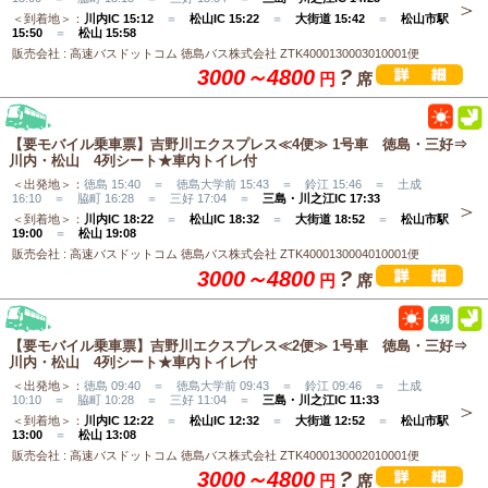
＜到着地＞：
川内IC 15:12
＝
松山IC 15:22
＝
大街道 15:42
＝
松山市駅
15:50
＝
松山 15:58
販売会社 : 高速バスドットコム 徳島バス株式会社 ZTK4000130003010001便
3000～4800
?
円
席
【要モバイル乗車票】吉野川エクスプレス≪4便≫ 1号車 徳島・三好⇒
川内・松山 4列シート★車内トイレ付
＜出発地＞：
徳島 15:40 ＝ 徳島大学前 15:43 ＝ 鈴江 15:46 ＝ 土成
16:10 ＝ 脇町 16:28 ＝ 三好 17:04 ＝
三島・川之江IC 17:33
＜到着地＞：
川内IC 18:22
＝
松山IC 18:32
＝
大街道 18:52
＝
松山市駅
19:00
＝
松山 19:08
販売会社 : 高速バスドットコム 徳島バス株式会社 ZTK4000130004010001便
3000～4800
?
円
席
【要モバイル乗車票】吉野川エクスプレス≪2便≫ 1号車 徳島・三好⇒
川内・松山 4列シート★車内トイレ付
＜出発地＞：
徳島 09:40 ＝ 徳島大学前 09:43 ＝ 鈴江 09:46 ＝ 土成
10:10 ＝ 脇町 10:28 ＝ 三好 11:04 ＝
三島・川之江IC 11:33
＜到着地＞：
川内IC 12:22
＝
松山IC 12:32
＝
大街道 12:52
＝
松山市駅
13:00
＝
松山 13:08
販売会社 : 高速バスドットコム 徳島バス株式会社 ZTK4000130002010001便
3000～4800
?
円
席