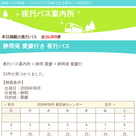
路線バスの料金・バスタイプで比較できる夜行バス総合窓口
本日掲載の夜行バス 全
16,869
便
静岡発 愛媛行き 夜行バス
夜行バス案内所
>
静岡 愛媛
> 静岡発 愛媛行
11件が見つかりました。
【検索条件】
出発日：2026年08月
出発地：静岡
目的地：愛媛
＜ 前月
2026年08月 最安値カレンダー
次月 ＞
日
月
火
水
木
金
土
1
－
2
3
4
5
6
7
8
－
－
－
－
－
－
－
9
10
11
12
13
14
15