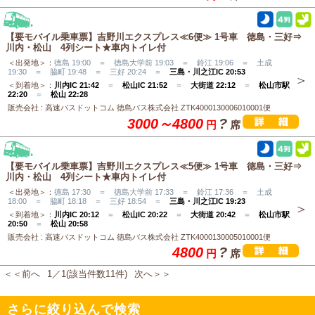
【要モバイル乗車票】吉野川エクスプレス≪6便≫ 1号車 徳島・三好⇒
川内・松山 4列シート★車内トイレ付
＜出発地＞：
徳島 19:00 ＝ 徳島大学前 19:03 ＝ 鈴江 19:06 ＝ 土成
19:30 ＝ 脇町 19:48 ＝ 三好 20:24 ＝
三島・川之江IC 20:53
＜到着地＞：
川内IC 21:42
＝
松山IC 21:52
＝
大街道 22:12
＝
松山市駅
22:20
＝
松山 22:28
販売会社 : 高速バスドットコム 徳島バス株式会社 ZTK4000130006010001便
3000～4800
?
円
席
【要モバイル乗車票】吉野川エクスプレス≪5便≫ 1号車 徳島・三好⇒
川内・松山 4列シート★車内トイレ付
＜出発地＞：
徳島 17:30 ＝ 徳島大学前 17:33 ＝ 鈴江 17:36 ＝ 土成
18:00 ＝ 脇町 18:18 ＝ 三好 18:54 ＝
三島・川之江IC 19:23
＜到着地＞：
川内IC 20:12
＝
松山IC 20:22
＝
大街道 20:42
＝
松山市駅
20:50
＝
松山 20:58
販売会社 : 高速バスドットコム 徳島バス株式会社 ZTK4000130005010001便
4800
?
円
席
＜＜前へ
1／1(該当件数11件)
次へ＞＞
さらに絞り込んで検索