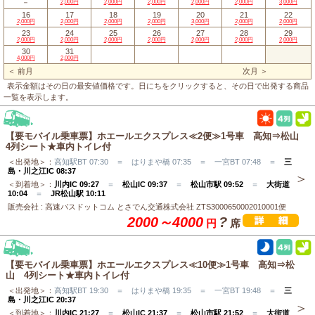
－
2,000円
2,000円
2,000円
2,000円
2,000円
3,000円
16
17
18
19
20
21
22
2,000円
2,000円
2,000円
2,000円
3,000円
2,000円
2,000円
23
24
25
26
27
28
29
2,000円
2,000円
2,000円
2,000円
2,000円
2,000円
2,000円
30
31
4,000円
2,000円
＜ 前月
次月 ＞
表示金額はその日の最安値価格です。日にちをクリックすると、その日で出発する商品
一覧を表示します。
【要モバイル乗車票】ホエールエクスプレス≪2便≫1号車 高知⇒松山
4列シート★車内トイレ付
＜出発地＞：
高知駅BT 07:30 ＝ はりまや橋 07:35 ＝ 一宮BT 07:48 ＝
三
島・川之江IC 08:37
＜到着地＞：
川内IC 09:27
＝
松山IC 09:37
＝
松山市駅 09:52
＝
大街道
10:04
＝
JR松山駅 10:11
販売会社 : 高速バスドットコム とさでん交通株式会社 ZTS3000650002010001便
2000～4000
?
円
席
【要モバイル乗車票】ホエールエクスプレス≪10便≫1号車 高知⇒松
山 4列シート★車内トイレ付
＜出発地＞：
高知駅BT 19:30 ＝ はりまや橋 19:35 ＝ 一宮BT 19:48 ＝
三
島・川之江IC 20:37
＜到着地＞：
川内IC 21:27
＝
松山IC 21:37
＝
松山市駅 21:52
＝
大街道