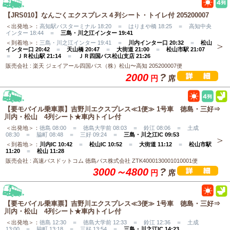
【JRS010】なんごくエクスプレス４列シート・トイレ付 205200007
＜出発地＞：
高知駅バスターミナル 18:20 ＝ はりまや橋 18:25 ＝ 高知中央
インター 18:44 ＝
三島・川之江インター 19:41
＜到着地＞：
三島・川之江インター 19:41 ＝
川内インター口 20:32
＝
松山
インター口 20:42
＝
天山橋 20:47
＝
大街道 21:00
＝
松山市駅 21:07
＝
ＪＲ松山駅 21:14
＝
ＪＲ四国バス松山支店 21:26
販売会社 : 楽天 ジェイアール四国バス（株）松山〜高知 205200007便
2000
?
円
席
【要モバイル乗車票】吉野川エクスプレス≪1便≫ 1号車 徳島・三好⇒
川内・松山 4列シート★車内トイレ付
＜出発地＞：
徳島 08:00 ＝ 徳島大学前 08:03 ＝ 鈴江 08:06 ＝ 土成
08:30 ＝ 脇町 08:48 ＝ 三好 09:24 ＝
三島・川之江IC 09:53
＜到着地＞：
川内IC 10:42
＝
松山IC 10:52
＝
大街道 11:12
＝
松山市駅
11:20
＝
松山 11:28
販売会社 : 高速バスドットコム 徳島バス株式会社 ZTK4000130001010001便
3000～4800
?
円
席
【要モバイル乗車票】吉野川エクスプレス≪3便≫ 1号車 徳島・三好⇒
川内・松山 4列シート★車内トイレ付
＜出発地＞：
徳島 12:30 ＝ 徳島大学前 12:33 ＝ 鈴江 12:36 ＝ 土成
13:00 ＝ 脇町 13:18 ＝ 三好 13:54 ＝
三島・川之江IC 14:23