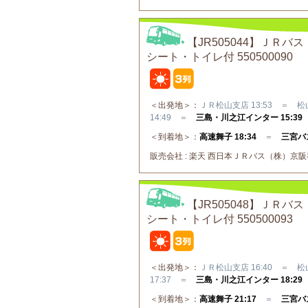
【JR505044】Ｊ
シート・トイレ付 550500090
＜出発地＞：
ＪＲ松山支店 13:53 ＝ 松山
14:49 ＝
三島・川之江インター 15:39
＜到着地＞：
高速舞子 18:34
＝
三宮バス
販売会社 : 楽天 西日本ＪＲバス（株）京阪神⇔
【JR505048】Ｊ
シート・トイレ付 550500093
＜出発地＞：
ＪＲ松山支店 16:40 ＝ 松山
17:37 ＝
三島・川之江インター 18:29
＜到着地＞：
高速舞子 21:17
＝
三宮バス