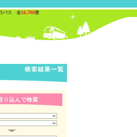
行バス 全
16,780
便
絞り込んで検索