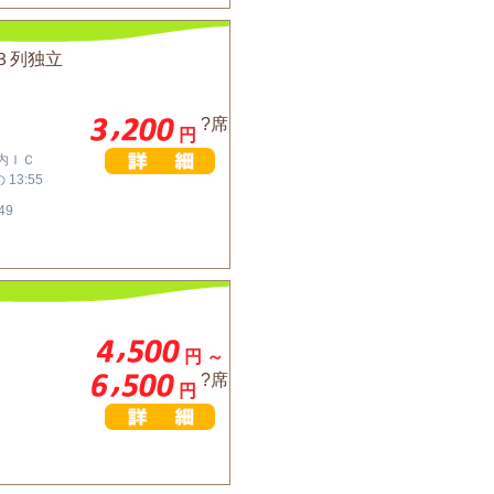
３列独立
?席
円
川内ＩＣ
13:55
49
円 ～
?席
円