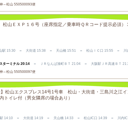
松山 550500093便
Ｒバス 松山ＥＸＰ１６号（座席指定／乗車時ＱＲコード提示必須）
駅 15:30 ＝ 大街道 15:38 ＝ 天山橋 15:51 ＝ 松山ＩＣ口 15:55 ＝ 
ターミナル 20:14
＝ ＪＲなんば湊町ＢＴ 21:04 ＝ 大阪駅ＪＲ高速ＢＴ 21:
松山 550500097便
提示】松山エクスプレス14号1号車 松山・大街道・三島川之江
車内トイレ付（男女隣席の場合あり）
 14:10 ＝ 大街道 14:19 ＝ 天山橋 14:33 ＝ 松山IC口 14:39 ＝ 川内IC