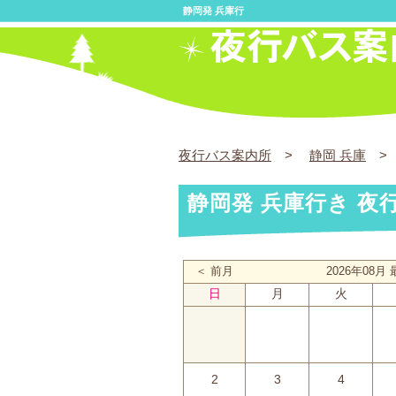
静岡発 兵庫行
夜行バス案内所
>
静岡 兵庫
> 
静岡発 兵庫行き 夜
＜ 前月
2026年08
日
月
火
2
3
4