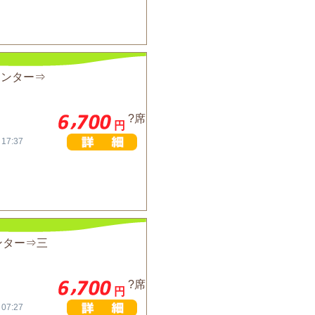
インター⇒
?席
円
 17:37
ンター⇒三
?席
円
 07:27