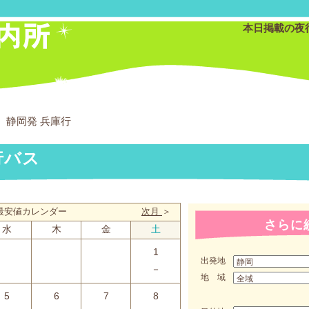
本日掲載の夜
静岡発 兵庫行
行バス
月 最安値カレンダー
次月
＞
さらに
水
木
金
土
1
出発地
－
地 域
5
6
7
8