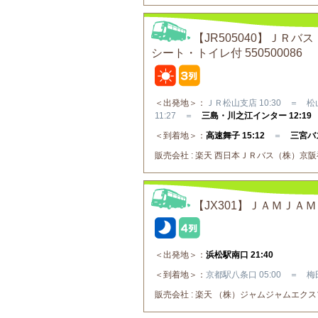
【JR505040】Ｊ
シート・トイレ付 550500086
＜出発地＞：
ＪＲ松山支店 10:30 ＝ 松山
11:27 ＝
三島・川之江インター 12:19
＜到着地＞：
高速舞子 15:12
＝
三宮バス
販売会社 : 楽天 西日本ＪＲバス（株）京阪神⇔
【JX301】ＪＡＭＪＡ
＜出発地＞：
浜松駅南口 21:40
＜到着地＞：
京都駅八条口 05:00 ＝ 梅田
販売会社 : 楽天 （株）ジャムジャムエクスプ