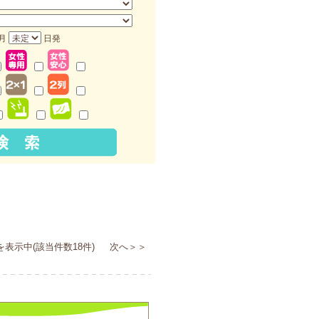
月
日発
を表示中(該当件数18件) 次へ＞＞