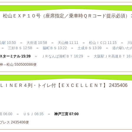
Ｒバス 松山ＥＸＰ１０号（座席指定／乗車時ＱＲコード提示必須）
駅 10:50 ＝ 大街道 10:58 ＝ 天山橋 11:11 ＝ 松山ＩＣ口 11:15 ＝ 
＝ 三好ＢＳ 12:58 ＝ 脇町ＢＳ 13:22 ＝ 土成ＢＳ 13:39 ＝ 道の駅いたの 
ターミナル 15:39
＝ ＪＲなんば湊町ＢＴ 16:29 ＝ 大阪駅ＪＲ高速ＢＴ 16:
松山 550500086便
ＭＬＩＮＥＲ４列・トイレ付【ＥＸＣＥＬＬＥＮＴ】 2435406
 06:00 ＝ ＵＳＪ 06:35 ＝
神戸三宮 07:00
レス 2435406便