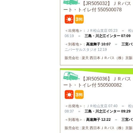
【JR505032】Ｊ
ート・トイレ付 550500078
＜出発地＞：
ＪＲ松山支店 05:23 ＝ 松山
06:19 ＝
三島・川之江インター 07:09
＜到着地＞：
高速舞子 10:07
＝
三宮バス
ニバーサルスタジオ 12:19
販売会社 : 楽天 西日本ＪＲバス（株）京阪神⇔
【JR505036】Ｊ
ート・トイレ付 550500082
＜出発地＞：
ＪＲ松山支店 07:40 ＝ 松山
08:37 ＝
三島・川之江インター 09:29
＜到着地＞：
高速舞子 12:22
＝
三宮バス
販売会社 : 楽天 西日本ＪＲバス（株）京阪神⇔