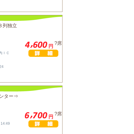
３列独立
?席
円
川内ＩＣ
24
インター⇒
?席
円
 14:49