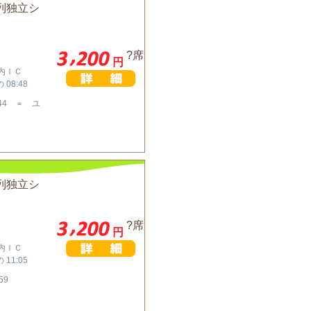
列独立シ
?席
円
川内ＩＣ
08:48
44 ＝ ユ
列独立シ
?席
円
川内ＩＣ
11:05
59