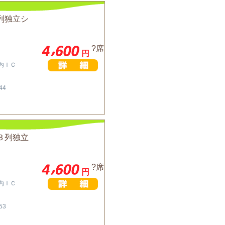
列独立シ
?席
円
川内ＩＣ
44
３列独立
?席
円
川内ＩＣ
53