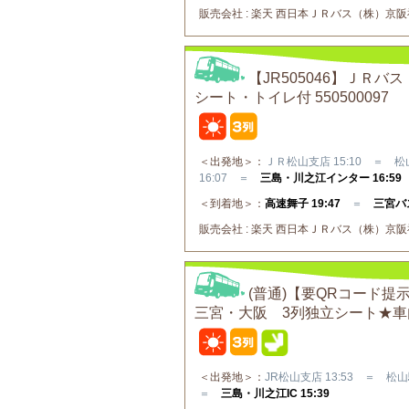
販売会社 : 楽天 西日本ＪＲバス（株）京阪神⇔
【JR505046】Ｊ
シート・トイレ付 550500097
＜出発地＞：
ＪＲ松山支店 15:10 ＝ 松山
16:07 ＝
三島・川之江インター 16:59
＜到着地＞：
高速舞子 19:47
＝
三宮バス
販売会社 : 楽天 西日本ＪＲバス（株）京阪神⇔
(普通)【要QRコード
三宮・大阪 3列独立シート★
＜出発地＞：
JR松山支店 13:53 ＝ 松山駅
＝
三島・川之江IC 15:39