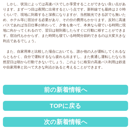
しかし、状況によっては高速バスでしか享受することができない良い点があ
ります。まず一つ目は夜間に出発するという点です。新幹線でも最終は２０時
くらいで、現地に到着すると深夜になりますが、当然観光できる訳でも無いた
め、ホテル等に宿泊する必要があり、その分の費用もかかります。反対に高速
バスであれば当日仕事が終わって、夕食も食べて、本来なら寝ている時間に現
地に向かってくれるので、翌日は朝到着したらすぐに行動に移すことができま
す。宿泊代もかからず、また時間も寝ている時間分節約できるのは大変大きな
利点であるでしょう。
また、自家用車と比較した場合においても、誰か他の人が運転してくれるな
らともかく、自分で運転するなら疲れも出ますし、また夜通し運転したなら当
然翌日は朝から行動できないでしょう。このように格安の高速バス利用は鉄道
や自家用車と比べて大きな利点があると考えることができます。
前の新着情報へ
TOPに戻る
次の新着情報へ