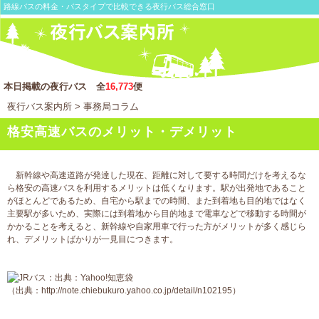
路線バスの料金・バスタイプで比較できる夜行バス総合窓口
本日掲載の夜行バス 全
16,773
便
夜行バス案内所
> 事務局コラム
格安高速バスのメリット・デメリット
新幹線や高速道路が発達した現在、距離に対して要する時間だけを考えるな
ら格安の高速バスを利用するメリットは低くなります。駅が出発地であること
がほとんどであるため、自宅から駅までの時間、また到着地も目的地ではなく
主要駅が多いため、実際には到着地から目的地まで電車などで移動する時間が
かかることを考えると、新幹線や自家用車で行った方がメリットが多く感じら
れ、デメリットばかりが一見目につきます。
（出典：http://note.chiebukuro.yahoo.co.jp/detail/n102195）