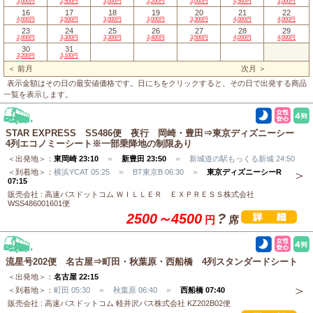
3,000円
2,500円
3,000円
3,200円
3,000円
4,500円
3,000円
16
17
18
19
20
21
22
4,000円
3,500円
3,000円
3,000円
3,300円
4,000円
4,000円
23
24
25
26
27
28
29
2,600円
3,300円
3,300円
3,400円
3,500円
4,000円
4,000円
30
31
3,200円
3,100円
＜ 前月
次月 ＞
表示金額はその日の最安値価格です。日にちをクリックすると、その日で出発する商品
一覧を表示します。
STAR EXPRESS SS486便 夜行 岡崎・豊田⇒東京ディズニーシー
4列エコノミーシート※一部乗降地の制限あり
＜出発地＞：
東岡崎 23:10
＝
新豊田 23:50
＝ 新城道の駅もっくる新城 24:50
＜到着地＞：
横浜YCAT 05:25 ＝ BT東京B 06:30 ＝
東京ディズニーシーR
07:15
販売会社 : 高速バスドットコム ＷＩＬＬＥＲ ＥＸＰＲＥＳＳ株式会社
WSS486001601便
2500～4500
?
円
席
流星号202便 名古屋⇒町田・秋葉原・西船橋 4列スタンダードシート
＜出発地＞：
名古屋 22:15
＜到着地＞：
町田 05:30 ＝ 秋葉原 06:40 ＝
西船橋 07:40
販売会社 : 高速バスドットコム 軽井沢バス株式会社 KZ202B02便