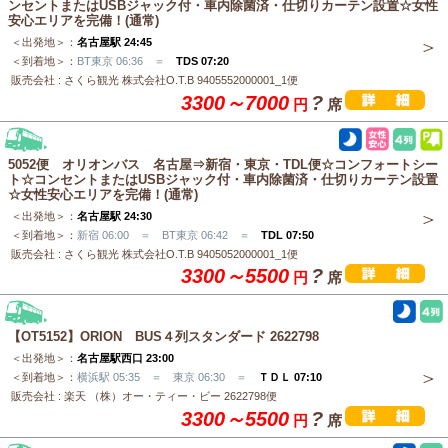
ンセントまたはUSBジャック付・車内除菌済・仕切りカーテン設置☆女性
安心エリアを完備！(通常)
＜出発地＞：
名古屋駅 24:45
＜到着地＞：
BT東京 06:36 ＝
TDS 07:20
販売会社 : さくら観光 株式会社O.T.B 9405552000001_1便
3300～7000
?
円
席
5052便 オリオンバス 名古屋⇒新宿・東京・TDL便☆コンフォートシー
ト☆コンセントまたはUSBジャック付・車内除菌済・仕切りカーテン設置
☆女性安心エリアを完備！(通常)
＜出発地＞：
名古屋駅 24:30
＜到着地＞：
新宿 06:00 ＝ BT東京 06:42 ＝
TDL 07:50
販売会社 : さくら観光 株式会社O.T.B 9405052000001_1便
3300～5500
?
円
席
【OT5152】ORION BUS４列スタンダード 2622798
＜出発地＞：
名古屋駅西口 23:00
＜到着地＞：
横浜駅 05:35 ＝ 東京 06:30 ＝
ＴＤＬ 07:10
販売会社 : 楽天 （株）オー・ティー・ビー 2622798便
3300～5500
?
円
席