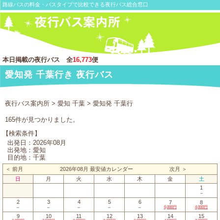
路線バスの料金・バスタイプで比較できる夜行バス総合窓口
本日掲載の夜行バス 全
16,773
便
愛知発 千葉行き 夜行バス
夜行バス案内所
>
愛知 千葉
> 愛知発 千葉行
165件が見つかりました。
【検索条件】
出発日：2026年08月
出発地：愛知
目的地：千葉
＜ 前月
2026年08月 最安値カレンダー
次月 ＞
日
月
火
水
木
金
土
1
－
2
3
4
5
6
7
8
－
－
－
－
－
6,000円
4,000円
9
10
11
12
13
14
15