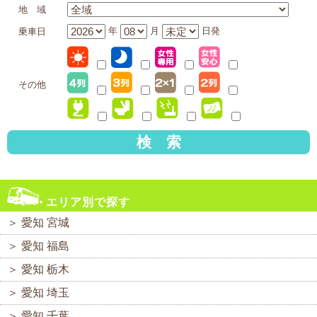
地 域
年
月
日発
乗車日
その他
検 索
エリア別で探す
＞
愛知 宮城
＞
愛知 福島
＞
愛知 栃木
＞
愛知 埼玉
＞
愛知 千葉