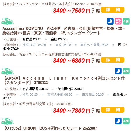
販売会社 : バスブックマーク 軽井沢バス株式会社 KZ202-03-10288便
3400～7500
?
円
席
Access liner KOMONO AK54便 名古屋・金山(伊勢神宮・松阪・津・
桑名始発)⇒横浜・東京・西船橋 4列スタンダードシート
＜出発地＞：
名古屋 23:15
＝
金山 23:55
＜到着地＞：
横浜YCAT 05:25 ＝ 東京 06:10 ＝ 東京ベイ潮見 06:35 ＝
西
船橋 07:10
販売会社 : 高速バスドットコム 菰野東部交通株式会社 KMN54C01便
3400～6800
?
円
席
【AK54A】Ａｃｃｅｓｓ Ｌｉｎｅｒ Ｋｏｍｏｎｏ４列コンセント付
【スタンダード】 3780155
＜出発地＞：
名古屋駅前 23:15
＝
金山駅北口 23:55
＜到着地＞：
横浜 05:25 ＝ 東京大手町 06:10 ＝ 東京潮見 06:35 ＝
西船橋
07:10
販売会社 : 楽天 菰野東部交通（株） 3780155便
3400～7800
?
円
席
【OT5052】ORION BUS４列ゆったりシート 2622887