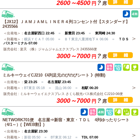
2600～4500
?
円
席
【JX12】ＪＡＭＪＡＭＬＩＮＥＲ４列コンセント付【スタンダード】
2435566
＜出発地＞：
名古屋駅西口 22:45
＝
新豊田 23:45
＝
東岡崎 24:30
＜到着地＞：
横浜ＹＣＡＴ 05:00 ＝ ＢＴ東京八重洲地下Ａ 06:06 ＝
ＴＤＳ
バスターミナル 07:00
販売会社 : 楽天 （株）ジャムジャムエクスプレス 2435566便
3000～7000
?
円
席
ミルキーウェイCJ210《4列足元のびのびシート 》(特割)
＜出発地＞：
栄 23:25
＝
名古屋駅 23:45
＜到着地＞：
BT東京 05:18 ＝ 流山 06:00 ＝
柏駅 06:20
販売会社 : ミルキーウェイエクスプレス さくら観光バス株式会社 CJ210-06便
3000～7000
?
円
席
NETWORK701便 名古屋⇒新宿・東京・ＴＤＬ 4列ゆったりシート
（4/1～）(【WEB割】)
＜出発地＞：
名古屋駅 23:30
＜到着地＞：
新宿 05:50 ＝ BT東京 06:12 ＝
TDL 07:00