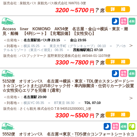
販売会社 : 泉観光バス 泉観光バス株式会社 NW701-3便
3200～5700
?
円
席
Access liner KOMONO AK54便 名古屋・金山⇒横浜・東京・潮
見・船橋 【4列シート】【充電設備】【女性安心】
＜出発地＞：
名古屋駅前バス停 23:15
＝
金山 23:55
＜到着地＞：
横浜 05:25 ＝ 東京大手町（グランキューブ） 06:10 ＝ アパホ
テル＆リゾート（東京ベイ潮見） 06:35 ＝
西船橋駅南口 07:10
販売会社 : バスブックマーク 菰野東部交通株式会社 AK54A-01-11078便
3300～7800
?
円
席
5152便 オリオンバス 名古屋⇒横浜・東京・TDL便☆スタンダードシー
ト☆コンセントまたはUSBジャック付・車内除菌済・仕切りカーテン設置
☆女性安心エリアを完備！(通常)
＜出発地＞：
名古屋駅 23:00
＜到着地＞：
横浜YC 05:35 ＝ BT東京 06:30 ＝
TDL 07:10
販売会社 : さくら観光 株式会社O.T.B 9405152000001_1便
3300～5500
?
円
席
5552便 オリオンバス 名古屋⇒東京・TDS便☆コンフォートシート☆コ