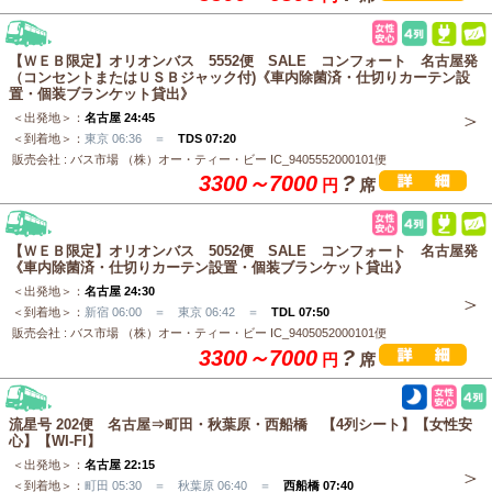
【ＷＥＢ限定】オリオンバス 5552便 SALE コンフォート 名古屋発
（コンセントまたはＵＳＢジャック付)《車内除菌済・仕切りカーテン設
置・個装ブランケット貸出》
＜出発地＞：
名古屋 24:45
＜到着地＞：
東京 06:36 ＝
TDS 07:20
販売会社 : バス市場 （株）オー・ティー・ビー IC_9405552000101便
3300～7000
?
円
席
【ＷＥＢ限定】オリオンバス 5052便 SALE コンフォート 名古屋発
《車内除菌済・仕切りカーテン設置・個装ブランケット貸出》
＜出発地＞：
名古屋 24:30
＜到着地＞：
新宿 06:00 ＝ 東京 06:42 ＝
TDL 07:50
販売会社 : バス市場 （株）オー・ティー・ビー IC_9405052000101便
3300～7000
?
円
席
流星号 202便 名古屋⇒町田・秋葉原・西船橋 【4列シート】【女性安
心】【WI-FI】
＜出発地＞：
名古屋 22:15
＜到着地＞：
町田 05:30 ＝ 秋葉原 06:40 ＝
西船橋 07:40