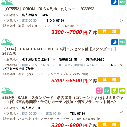
【OT5552】ORION BUS４列ゆったりシート 2622892
＜出発地＞：
名古屋駅西口 24:45
＜到着地＞：
東京 06:36 ＝
ＴＤＳ 07:20
販売会社 : 楽天 （株）オー・ティー・ビー 2622892便
3300～7000
?
円
席
【JX14】ＪＡＭＪＡＭＬＩＮＥＲ４列コンセント付【スタンダード】
2435570
＜出発地＞：
名古屋駅西口 22:45
＝
新豊田 23:45
＝
東岡崎 24:30
＜到着地＞：
横浜ＹＣＡＴ 05:00 ＝ ＢＴ東京八重洲地下Ａ 06:06 ＝
ＴＤＳ
バスターミナル 07:00
販売会社 : 楽天 （株）ジャムジャムエクスプレス 2435570便
3300～6500
?
円
席
5152便 SALE スタンダード 名古屋発（コンセントまたはＵＳＢジャ
ック付)《車内除菌済・仕切りカーテン設置・個装ブランケット貸出》
＜出発地＞：
名古屋 23:00
＜到着地＞：
横浜 05:35 ＝ 東京 06:30 ＝
TDL 07:10
販売会社 : バス市場 （株）オー・ティー・ビー IC_9405152000101便
3300～6800
?
円
席