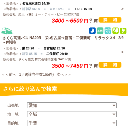
＜出発地＞：
名古屋駅西口 24:30
＜到着地＞：
新宿駅 06:00 ＝ 東京 06:42 ＝
ＴＤＬ 07:50
販売会社 : 楽天 （株）オー・ティー・ビー 2622887便
3400～6500
?
円
席
さくら高速バス NA20R 栄-名古屋⇒新宿・二俣新町 リラックス4+ 2/9
～(特割)
＜出発地＞：
栄 23:20
＝
名古屋駅 23:30
＜到着地＞：
新宿 05:45 ＝
二俣新町 06:40
販売会社 : さくら観光 株式会社桜交通 NA20R便
3500～7450
?
円
席
＜＜前へ
1／9(該当件数165件)
次へ＞＞
さらに絞り込んで検索
出発地
地 域
目的地