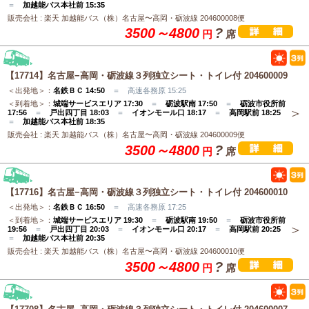
＝
加越能バス本社前 15:35
販売会社 : 楽天 加越能バス（株）名古屋〜高岡・砺波線 204600008便
3500～4800
?
円
席
【17714】名古屋−高岡・砺波線３列独立シート・トイレ付 204600009
＜出発地＞：
名鉄ＢＣ 14:50
＝ 高速各務原 15:25
＜到着地＞：
城端サービスエリア 17:30
＝
砺波駅南 17:50
＝
砺波市役所前
17:56
＝
戸出四丁目 18:03
＝
イオンモール口 18:17
＝
高岡駅前 18:25
＝
加越能バス本社前 18:35
販売会社 : 楽天 加越能バス（株）名古屋〜高岡・砺波線 204600009便
3500～4800
?
円
席
【17716】名古屋−高岡・砺波線３列独立シート・トイレ付 204600010
＜出発地＞：
名鉄ＢＣ 16:50
＝ 高速各務原 17:25
＜到着地＞：
城端サービスエリア 19:30
＝
砺波駅南 19:50
＝
砺波市役所前
19:56
＝
戸出四丁目 20:03
＝
イオンモール口 20:17
＝
高岡駅前 20:25
＝
加越能バス本社前 20:35
販売会社 : 楽天 加越能バス（株）名古屋〜高岡・砺波線 204600010便
3500～4800
?
円
席