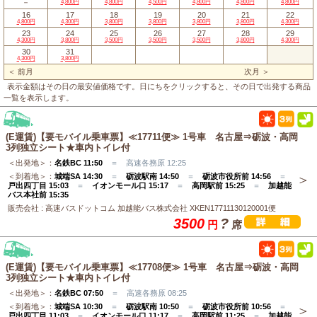
－
4,800円
4,800円
4,500円
4,800円
4,800円
4,800円
16
17
18
19
20
21
22
4,800円
4,300円
3,800円
3,800円
3,800円
3,800円
4,300円
23
24
25
26
27
28
29
4,300円
3,800円
3,500円
3,500円
3,500円
3,800円
4,300円
30
31
4,300円
3,800円
＜ 前月
次月 ＞
表示金額はその日の最安値価格です。日にちをクリックすると、その日で出発する商品
一覧を表示します。
(E運賃)【要モバイル乗車票】≪17711便≫ 1号車 名古屋⇒砺波・高岡
3列独立シート★車内トイレ付
＜出発地＞：
名鉄BC 11:50
＝ 高速各務原 12:25
＜到着地＞：
城端SA 14:30
＝
砺波駅南 14:50
＝
砺波市役所前 14:56
＝
戸出四丁目 15:03
＝
イオンモール口 15:17
＝
高岡駅前 15:25
＝
加越能
バス本社前 15:35
販売会社 : 高速バスドットコム 加越能バス株式会社 XKEN17711130120001便
3500
?
円
席
(E運賃)【要モバイル乗車票】≪17708便≫ 1号車 名古屋⇒砺波・高岡
3列独立シート★車内トイレ付
＜出発地＞：
名鉄BC 07:50
＝ 高速各務原 08:25
＜到着地＞：
城端SA 10:30
＝
砺波駅南 10:50
＝
砺波市役所前 10:56
＝
戸出四丁目 11:03
＝
イオンモール口 11:17
＝
高岡駅前 11:25
＝
加越能