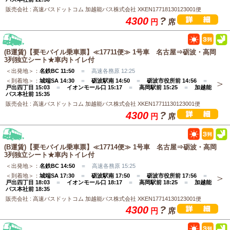
販売会社 : 高速バスドットコム 加越能バス株式会社 XKEN17718130123001便
4300
?
円
席
(B運賃)【要モバイル乗車票】≪17711便≫ 1号車 名古屋⇒砺波・高岡
3列独立シート★車内トイレ付
＜出発地＞：
名鉄BC 11:50
＝ 高速各務原 12:25
＜到着地＞：
城端SA 14:30
＝
砺波駅南 14:50
＝
砺波市役所前 14:56
＝
戸出四丁目 15:03
＝
イオンモール口 15:17
＝
高岡駅前 15:25
＝
加越能
バス本社前 15:35
販売会社 : 高速バスドットコム 加越能バス株式会社 XKEN17711130123001便
4300
?
円
席
(B運賃)【要モバイル乗車票】≪17714便≫ 1号車 名古屋⇒砺波・高岡
3列独立シート★車内トイレ付
＜出発地＞：
名鉄BC 14:50
＝ 高速各務原 15:25
＜到着地＞：
城端SA 17:30
＝
砺波駅南 17:50
＝
砺波市役所前 17:56
＝
戸出四丁目 18:03
＝
イオンモール口 18:17
＝
高岡駅前 18:25
＝
加越能
バス本社前 18:35
販売会社 : 高速バスドットコム 加越能バス株式会社 XKEN17714130123001便
4300
?
円
席