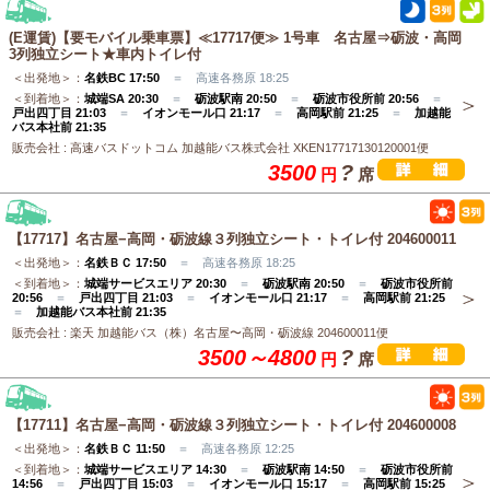
(E運賃)【要モバイル乗車票】≪17717便≫ 1号車 名古屋⇒砺波・高岡
3列独立シート★車内トイレ付
＜出発地＞：
名鉄BC 17:50
＝ 高速各務原 18:25
＜到着地＞：
城端SA 20:30
＝
砺波駅南 20:50
＝
砺波市役所前 20:56
＝
戸出四丁目 21:03
＝
イオンモール口 21:17
＝
高岡駅前 21:25
＝
加越能
バス本社前 21:35
販売会社 : 高速バスドットコム 加越能バス株式会社 XKEN17717130120001便
3500
?
円
席
【17717】名古屋−高岡・砺波線３列独立シート・トイレ付 204600011
＜出発地＞：
名鉄ＢＣ 17:50
＝ 高速各務原 18:25
＜到着地＞：
城端サービスエリア 20:30
＝
砺波駅南 20:50
＝
砺波市役所前
20:56
＝
戸出四丁目 21:03
＝
イオンモール口 21:17
＝
高岡駅前 21:25
＝
加越能バス本社前 21:35
販売会社 : 楽天 加越能バス（株）名古屋〜高岡・砺波線 204600011便
3500～4800
?
円
席
【17711】名古屋−高岡・砺波線３列独立シート・トイレ付 204600008
＜出発地＞：
名鉄ＢＣ 11:50
＝ 高速各務原 12:25
＜到着地＞：
城端サービスエリア 14:30
＝
砺波駅南 14:50
＝
砺波市役所前
14:56
＝
戸出四丁目 15:03
＝
イオンモール口 15:17
＝
高岡駅前 15:25