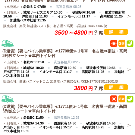
【17708】名古屋−高岡・砺波線３列独立シート・トイレ付 204600007
＜出発地＞：
名鉄ＢＣ 07:50
＝ 高速各務原 08:25
＜到着地＞：
城端サービスエリア 10:30
＝
砺波駅南 10:50
＝
砺波市役所前
10:56
＝
戸出四丁目 11:03
＝
イオンモール口 11:17
＝
高岡駅前 11:25
＝
加越能バス本社前 11:35
販売会社 : 楽天 加越能バス（株）名古屋〜高岡・砺波線 204600007便
3500～4800
?
円
席
(D運賃)【要モバイル乗車票】≪17708便≫ 1号車 名古屋⇒砺波・高岡
3列独立シート★車内トイレ付
＜出発地＞：
名鉄BC 07:50
＝ 高速各務原 08:25
＜到着地＞：
城端SA 10:30
＝
砺波駅南 10:50
＝
砺波市役所前 10:56
＝
戸出四丁目 11:03
＝
イオンモール口 11:17
＝
高岡駅前 11:25
＝
加越能
バス本社前 11:35
販売会社 : 高速バスドットコム 加越能バス株式会社 XKEN17708130121001便
3800
?
円
席
(D運賃)【要モバイル乗車票】≪17711便≫ 1号車 名古屋⇒砺波・高岡
3列独立シート★車内トイレ付
＜出発地＞：
名鉄BC 11:50
＝ 高速各務原 12:25
＜到着地＞：
城端SA 14:30
＝
砺波駅南 14:50
＝
砺波市役所前 14:56
＝
戸出四丁目 15:03
＝
イオンモール口 15:17
＝
高岡駅前 15:25
＝
加越能
バス本社前 15:35