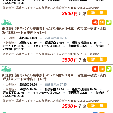
バス本社前 11:35
販売会社 : 高速バスドットコム 加越能バス株式会社 XKEN17708130120001便
3500
?
円
席
(E運賃)【要モバイル乗車票】≪17714便≫ 1号車 名古屋⇒砺波・高岡
3列独立シート★車内トイレ付
＜出発地＞：
名鉄BC 14:50
＝ 高速各務原 15:25
＜到着地＞：
城端SA 17:30
＝
砺波駅南 17:50
＝
砺波市役所前 17:56
＝
戸出四丁目 18:03
＝
イオンモール口 18:17
＝
高岡駅前 18:25
＝
加越能
バス本社前 18:35
販売会社 : 高速バスドットコム 加越能バス株式会社 XKEN17714130120001便
3500
?
円
席
(E運賃)【要モバイル乗車票】≪17716便≫ 1号車 名古屋⇒砺波・高岡
3列独立シート★車内トイレ付
＜出発地＞：
名鉄BC 16:50
＝ 高速各務原 17:25
＜到着地＞：
城端SA 19:30
＝
砺波駅南 19:50
＝
砺波市役所前 19:56
＝
戸出四丁目 20:03
＝
イオンモール口 20:17
＝
高岡駅前 20:25
＝
加越能
バス本社前 20:35
販売会社 : 高速バスドットコム 加越能バス株式会社 XKEN17716130120001便
3500
?
円
席