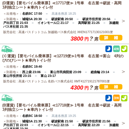
(D運賃)【要モバイル乗車票】≪17717便≫ 1号車 名古屋⇒砺波・高岡
3列独立シート★車内トイレ付
＜出発地＞：
名鉄BC 17:50
＝ 高速各務原 18:25
＜到着地＞：
城端SA 20:30
＝
砺波駅南 20:50
＝
砺波市役所前 20:56
＝
戸出四丁目 21:03
＝
イオンモール口 21:17
＝
高岡駅前 21:25
＝
加越能
バス本社前 21:35
販売会社 : 高速バスドットコム 加越能バス株式会社 XKEN17717130121001便
3800
?
円
席
(Ｃ運賃)【要モバイル乗車票】≪12719便≫1号車 名古屋⇒富山 4列の
びのびシート★車内トイレ付
＜出発地＞：
名鉄BC 19:40
＜到着地＞：
西上袋 23:06
＝
富山市民病院前 23:09
＝
総曲輪 23:14
＝
富山市役所前 23:15
＝
富山 23:17
販売会社 : 高速バスドットコム 名鉄バス株式会社 XMT412719121787001便
4300
?
円
席
(B運賃)【要モバイル乗車票】≪17718便≫ 1号車 名古屋⇒砺波・高岡
3列独立シート★車内トイレ付
＜出発地＞：
名鉄BC 18:50
＝ 高速各務原 19:25
＜到着地＞：
城端SA 21:30
＝
砺波駅南 21:50
＝
砺波市役所前 21:56
＝
戸出四丁目 22:03
＝
イオンモール口 22:15
＝
高岡駅前 22:20
＝
加越能
バス本社前 22:30