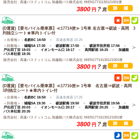
販売会社 : 高速バスドットコム 加越能バス株式会社 XKEN17711130121001便
3800
?
円
席
(D運賃)【要モバイル乗車票】≪17714便≫ 1号車 名古屋⇒砺波・高岡 3
列独立シート★車内トイレ付
＜出発地＞：
名鉄BC 14:50
＝ 高速各務原 15:25
＜到着地＞：
城端SA 17:30
＝
砺波駅南 17:50
＝
砺波市役所前 17:56
＝
戸出四丁目 18:03
＝
イオンモール口 18:17
＝
高岡駅前 18:25
＝
加越能
バス本社前 18:35
販売会社 : 高速バスドットコム 加越能バス株式会社 XKEN17714130121001便
3800
?
円
席
(D運賃)【要モバイル乗車票】≪17716便≫ 1号車 名古屋⇒砺波・高岡
3列独立シート★車内トイレ付
＜出発地＞：
名鉄BC 16:50
＝ 高速各務原 17:25
＜到着地＞：
城端SA 19:30
＝
砺波駅南 19:50
＝
砺波市役所前 19:56
＝
戸出四丁目 20:03
＝
イオンモール口 20:17
＝
高岡駅前 20:25
＝
加越能
バス本社前 20:35
販売会社 : 高速バスドットコム 加越能バス株式会社 XKEN17716130121001便
3800
?
円
席