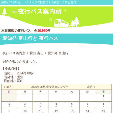
路線バスの料金・バスタイプで比較できる夜行バス総合窓口
本日掲載の夜行バス 全
16,960
便
愛知発 富山行き 夜行バス
夜行バス案内所
>
愛知 富山
> 愛知発 富山行
94件が見つかりました。
【検索条件】
出発日：2026年08月
出発地：愛知
目的地：富山
＜ 前月
2026年08月 最安値カレンダー
次月 ＞
日
月
火
水
木
金
土
1
－
2
3
4
5
6
7
8
－
－
－
－
－
－
－
9
10
11
12
13
14
15