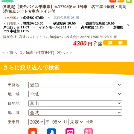
(B運賃)【要モバイル乗車票】≪17708便≫ 1号車 名古屋⇒砺波・高岡
3列独立シート★車内トイレ付
＜出発地＞：
名鉄BC 07:50
＝ 高速各務原 08:25
＜到着地＞：
城端SA 10:30
＝
砺波駅南 10:50
＝
砺波市役所前 10:56
＝
戸出四丁目 11:03
＝
イオンモール口 11:17
＝
高岡駅前 11:25
＝
加越能
バス本社前 11:35
販売会社 : 高速バスドットコム 加越能バス株式会社 XKEN17708130123001便
4300
?
円
席
＜＜前へ
1／5(該当件数94件)
次へ＞＞
さらに絞り込んで検索
出発地
地 域
目的地
地 域
年
月
日発
乗車日