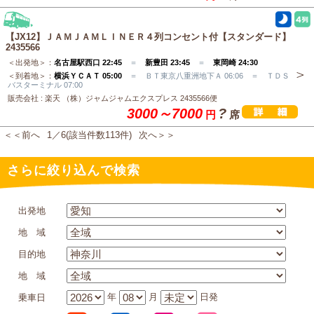
【JX12】ＪＡＭＪＡＭＬＩＮＥＲ４列コンセント付【スタンダード】
2435566
＜出発地＞：
名古屋駅西口 22:45
＝
新豊田 23:45
＝
東岡崎 24:30
＜到着地＞：
横浜ＹＣＡＴ 05:00
＝ ＢＴ東京八重洲地下Ａ 06:06 ＝ ＴＤＳ
バスターミナル 07:00
販売会社 : 楽天 （株）ジャムジャムエクスプレス 2435566便
3000～7000
?
円
席
＜＜前へ
1／6(該当件数113件)
次へ＞＞
さらに絞り込んで検索
出発地
地 域
目的地
地 域
年
月
日発
乗車日