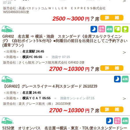
07:15
販売会社 : 高速バスドットコム ＷＩＬＬＥＲ ＥＸＰＲＥＳＳ株式会社
WSS486001601便
2500～3000
?
円
席
GR402 名古屋 ⇒ 横浜・池袋 スタンダード《全席フルリクライニン
グ》《自社ポイント5％付与》■到着日の前日を出発日としてご予約下さい
(通常プラン)
＜出発地＞：
名古屋駅 24:45
＜到着地＞：
横浜YC 05:55
＝ 池袋サ 07:15
販売会社 : さくら観光 グレース観光株式会社 GR402-2便
2700～10300
?
円
席
【GR402】グレースライナー４列スタンダード 2610239
＜出発地＞：
名古屋 24:45
＜到着地＞：
横浜ＹＣＡＴ 05:55
＝ 池袋サンシャイン 07:15
販売会社 : 楽天 グレース観光（株） 2610239便
2700～10300
?
円
席
5152便 オリオンバス 名古屋⇒横浜・東京・TDL便☆スタンダードシー