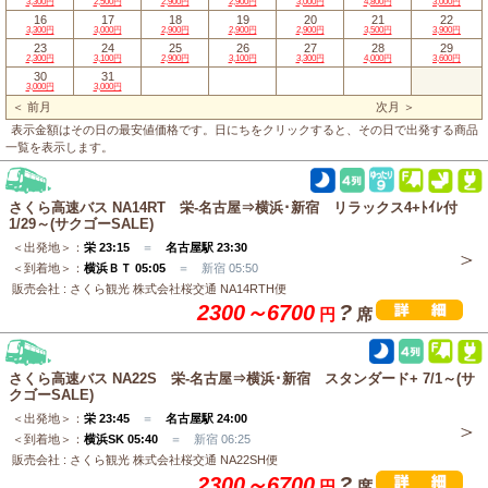
3,300円
2,500円
2,900円
2,900円
3,000円
4,800円
3,000円
16
17
18
19
20
21
22
3,300円
3,000円
2,900円
2,900円
2,900円
3,500円
3,900円
23
24
25
26
27
28
29
2,300円
3,100円
2,900円
3,100円
3,300円
4,000円
3,600円
30
31
3,000円
3,000円
＜ 前月
次月 ＞
表示金額はその日の最安値価格です。日にちをクリックすると、その日で出発する商品
一覧を表示します。
さくら高速バス NA14RT 栄-名古屋⇒横浜･新宿 リラックス4+ﾄｲﾚ付
1/29～(サクゴーSALE)
＜出発地＞：
栄 23:15
＝
名古屋駅 23:30
＜到着地＞：
横浜ＢＴ 05:05
＝ 新宿 05:50
販売会社 : さくら観光 株式会社桜交通 NA14RTH便
2300～6700
?
円
席
さくら高速バス NA22S 栄-名古屋⇒横浜･新宿 スタンダード+ 7/1～(サ
クゴーSALE)
＜出発地＞：
栄 23:45
＝
名古屋駅 24:00
＜到着地＞：
横浜SK 05:40
＝ 新宿 06:25
販売会社 : さくら観光 株式会社桜交通 NA22SH便
2300～6700
?
円
席