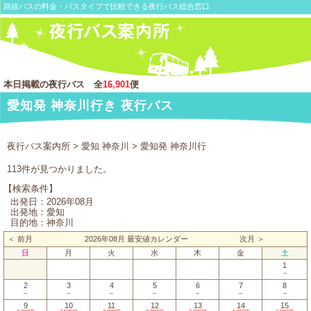
路線バスの料金・バスタイプで比較できる夜行バス総合窓口
本日掲載の夜行バス 全
16,901
便
愛知発 神奈川行き 夜行バス
夜行バス案内所
>
愛知 神奈川
> 愛知発 神奈川行
113件が見つかりました。
【検索条件】
出発日：2026年08月
出発地：愛知
目的地：神奈川
＜ 前月
2026年08月 最安値カレンダー
次月 ＞
日
月
火
水
木
金
土
1
－
2
3
4
5
6
7
8
－
－
－
－
－
－
－
9
10
11
12
13
14
15