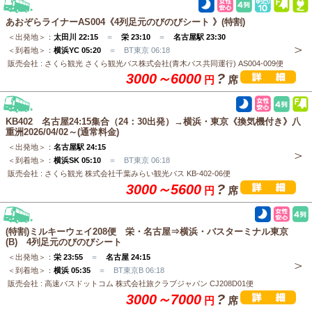
あおぞらライナーAS004《4列足元のびのびシート 》(特割)
＜出発地＞：
太田川 22:15
＝
栄 23:10
＝
名古屋駅 23:30
＜到着地＞：
横浜YC 05:20
＝ BT東京 06:18
販売会社 : さくら観光 さくら観光バス株式会社(青木バス共同運行) AS004-009便
3000～6000
?
円
席
KB402 名古屋24:15集合（24：30出発）→横浜・東京《換気機付き》八
重洲2026/04/02～(通常料金)
＜出発地＞：
名古屋駅 24:15
＜到着地＞：
横浜SK 05:10
＝ BT東京 06:18
販売会社 : さくら観光 株式会社千葉みらい観光バス KB-402-06便
3000～5600
?
円
席
(特割)ミルキーウェイ208便 栄・名古屋⇒横浜・バスターミナル東京
(B) 4列足元のびのびシート
＜出発地＞：
栄 23:55
＝
名古屋 24:15
＜到着地＞：
横浜 05:35
＝ BT東京B 06:18
販売会社 : 高速バスドットコム 株式会社旅クラブジャパン CJ208D01便
3000～7000
?
円
席