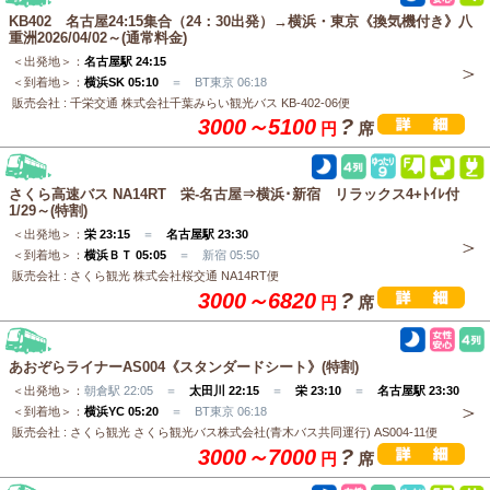
KB402 名古屋24:15集合（24：30出発）→横浜・東京《換気機付き》八
重洲2026/04/02～(通常料金)
＜出発地＞：
名古屋駅 24:15
＜到着地＞：
横浜SK 05:10
＝ BT東京 06:18
販売会社 : 千栄交通 株式会社千葉みらい観光バス KB-402-06便
3000～5100
?
円
席
さくら高速バス NA14RT 栄-名古屋⇒横浜･新宿 リラックス4+ﾄｲﾚ付
1/29～(特割)
＜出発地＞：
栄 23:15
＝
名古屋駅 23:30
＜到着地＞：
横浜ＢＴ 05:05
＝ 新宿 05:50
販売会社 : さくら観光 株式会社桜交通 NA14RT便
3000～6820
?
円
席
あおぞらライナーAS004《スタンダードシート》(特割)
＜出発地＞：
朝倉駅 22:05 ＝
太田川 22:15
＝
栄 23:10
＝
名古屋駅 23:30
＜到着地＞：
横浜YC 05:20
＝ BT東京 06:18
販売会社 : さくら観光 さくら観光バス株式会社(青木バス共同運行) AS004-11便
3000～7000
?
円
席