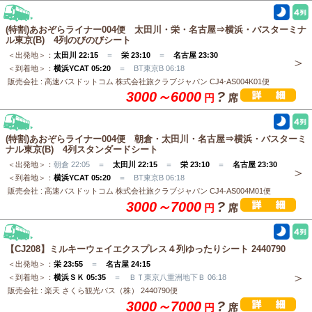
(特割)あおぞらライナー004便 太田川・栄・名古屋⇒横浜・バスターミナ
ル東京(B) 4列のびのびシート
＜出発地＞：
太田川 22:15
＝
栄 23:10
＝
名古屋 23:30
＜到着地＞：
横浜YCAT 05:20
＝ BT東京B 06:18
販売会社 : 高速バスドットコム 株式会社旅クラブジャパン CJ4-AS004K01便
3000～6000
?
円
席
(特割)あおぞらライナー004便 朝倉・太田川・名古屋⇒横浜・バスターミ
ナル東京(B) 4列スタンダードシート
＜出発地＞：
朝倉 22:05 ＝
太田川 22:15
＝
栄 23:10
＝
名古屋 23:30
＜到着地＞：
横浜YCAT 05:20
＝ BT東京B 06:18
販売会社 : 高速バスドットコム 株式会社旅クラブジャパン CJ4-AS004M01便
3000～7000
?
円
席
【CJ208】ミルキーウェイエクスプレス４列ゆったりシート 2440790
＜出発地＞：
栄 23:55
＝
名古屋 24:15
＜到着地＞：
横浜ＳＫ 05:35
＝ ＢＴ東京八重洲地下Ｂ 06:18
販売会社 : 楽天 さくら観光バス（株） 2440790便
3000～7000
?
円
席