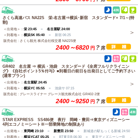
さくら高速バス NA22S 栄-名古屋⇒横浜･新宿 スタンダード+ 7/1～(特
割)
＜出発地＞：
栄 23:45
＝
名古屋駅 24:00
＜到着地＞：
横浜SK 05:40
＝ 新宿 06:25
販売会社 : さくら観光 株式会社桜交通 NA22S便
2400～6820
?
円
席
GR402 名古屋 ⇒ 横浜・池袋 スタンダード《全席フルリクライニン
グ》《自社ポイント5％付与》■到着日の前日を出発日としてご予約下さい
(通常プラン)
＜出発地＞：
名古屋駅 24:45
＜到着地＞：
横浜YC 05:55
＝ 池袋サ 07:15
販売会社 : グレースライナー グレース観光株式会社 GR402-2便
2400～9250
?
円
席
STAR EXPRESS SS486便 夜行 岡崎・豊田⇒東京ディズニーシー
4列エコノミーシート※一部乗降地の制限あり
＜出発地＞：
東岡崎 23:10
＝
新豊田 23:50
＝ 新城道の駅もっくる新城 24:50
＜到着地＞：
横浜YCAT 05:25
＝ BT東京B 06:30 ＝ 東京ディズニーシーR