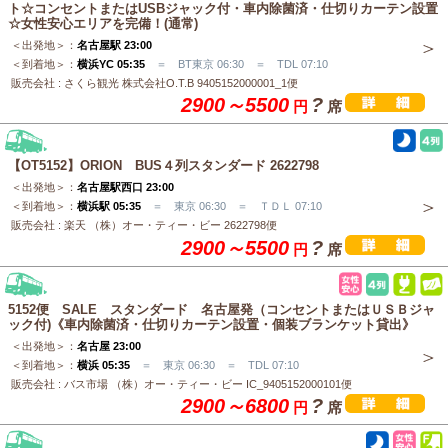
ト☆コンセントまたはUSBジャック付・車内除菌済・仕切りカーテン設置
☆女性安心エリアを完備！(通常)
＜出発地＞：
名古屋駅 23:00
＜到着地＞：
横浜YC 05:35
＝ BT東京 06:30 ＝ TDL 07:10
販売会社 : さくら観光 株式会社O.T.B 9405152000001_1便
2900～5500
?
円
席
【OT5152】ORION BUS４列スタンダード 2622798
＜出発地＞：
名古屋駅西口 23:00
＜到着地＞：
横浜駅 05:35
＝ 東京 06:30 ＝ ＴＤＬ 07:10
販売会社 : 楽天 （株）オー・ティー・ビー 2622798便
2900～5500
?
円
席
5152便 SALE スタンダード 名古屋発（コンセントまたはＵＳＢジャ
ック付)《車内除菌済・仕切りカーテン設置・個装ブランケット貸出》
＜出発地＞：
名古屋 23:00
＜到着地＞：
横浜 05:35
＝ 東京 06:30 ＝ TDL 07:10
販売会社 : バス市場 （株）オー・ティー・ビー IC_9405152000101便
2900～6800
?
円
席