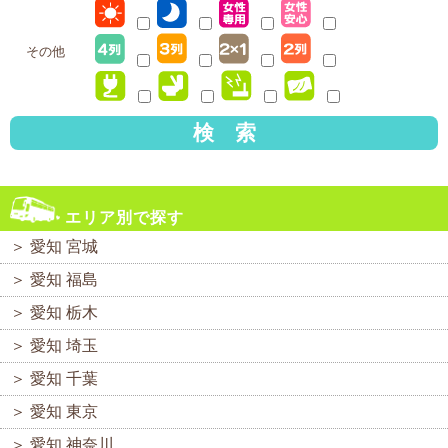
その他
検 索
エリア別で探す
＞
愛知 宮城
＞
愛知 福島
＞
愛知 栃木
＞
愛知 埼玉
＞
愛知 千葉
＞
愛知 東京
＞
愛知 神奈川