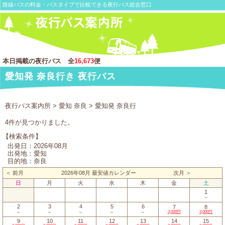
路線バスの料金・バスタイプで比較できる夜行バス総合窓口
本日掲載の夜行バス 全
16,673
便
愛知発 奈良行き 夜行バス
夜行バス案内所
>
愛知 奈良
> 愛知発 奈良行
4件が見つかりました。
【検索条件】
出発日：2026年08月
出発地：愛知
目的地：奈良
＜ 前月
2026年08月 最安値カレンダー
次月 ＞
日
月
火
水
木
金
土
1
－
2
3
4
5
6
7
8
－
－
－
－
－
3,000円
3,000円
9
10
11
12
13
14
15