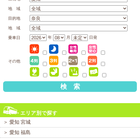
地 域
目的地
地 域
年
月
日発
乗車日
その他
検 索
エリア別で探す
＞
愛知 宮城
＞
愛知 福島