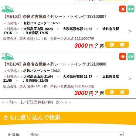
【MB103】奈良名古屋線４列シート・トイレ付 192100007
＜出発地＞：
名鉄バスセンター 14:50
＜到着地＞：
大和高原山添 16:24
＝
大和高原都祁 16:37
＝
近鉄奈良駅
17:15
＝
ＪＲ奈良駅 17:25
販売会社 : 楽天 名鉄バス（株）奈良〜名古屋線 192100007便
3000
?
円
席
【MB104】奈良名古屋線４列シート・トイレ付 192100008
＜出発地＞：
名鉄バスセンター 19:30
＜到着地＞：
大和高原山添 21:04
＝
大和高原都祁 21:17
＝
近鉄奈良駅
21:55
＝
ＪＲ奈良駅 22:05
販売会社 : 楽天 名鉄バス（株）奈良〜名古屋線 192100008便
3000
?
円
席
＜＜前へ
1／1(該当件数4件)
次へ＞＞
さらに絞り込んで検索
出発地