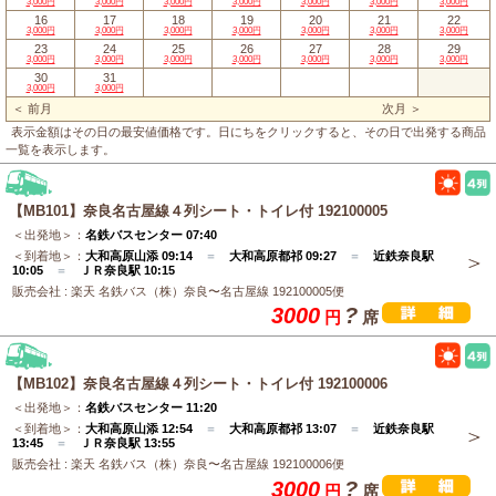
3,000円
3,000円
3,000円
3,000円
3,000円
3,000円
3,000円
16
17
18
19
20
21
22
3,000円
3,000円
3,000円
3,000円
3,000円
3,000円
3,000円
23
24
25
26
27
28
29
3,000円
3,000円
3,000円
3,000円
3,000円
3,000円
3,000円
30
31
3,000円
3,000円
＜ 前月
次月 ＞
表示金額はその日の最安値価格です。日にちをクリックすると、その日で出発する商品
一覧を表示します。
【MB101】奈良名古屋線４列シート・トイレ付 192100005
＜出発地＞：
名鉄バスセンター 07:40
＜到着地＞：
大和高原山添 09:14
＝
大和高原都祁 09:27
＝
近鉄奈良駅
10:05
＝
ＪＲ奈良駅 10:15
販売会社 : 楽天 名鉄バス（株）奈良〜名古屋線 192100005便
3000
?
円
席
【MB102】奈良名古屋線４列シート・トイレ付 192100006
＜出発地＞：
名鉄バスセンター 11:20
＜到着地＞：
大和高原山添 12:54
＝
大和高原都祁 13:07
＝
近鉄奈良駅
13:45
＝
ＪＲ奈良駅 13:55
販売会社 : 楽天 名鉄バス（株）奈良〜名古屋線 192100006便
3000
?
円
席